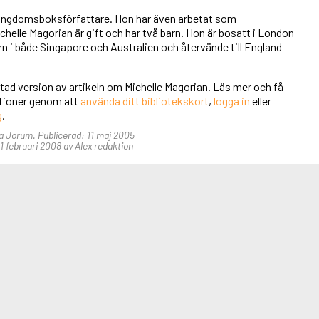
 ungdomsboksförfattare. Hon har även arbetat som
helle Magorian är gift och har två barn. Hon är bosatt i London
 i både Singapore och Australien och återvände till England
rtad version av artikeln om Michelle Magorian. Läs mer och få
unktioner genom att
använda ditt bibliotekskort
,
logga in
eller
g
.
ka Jorum. Publicerad: 11 maj 2005
 februari 2008 av Alex redaktion