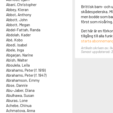
Abani, Christopher
Brittisk barn- och
Abbey, Kieran
skådespelerska. Mic
Abbot, Anthony
men bodde som barn
Abbott, John
först som nioåring.
Abbott, Megan
Abdel-Fattah, Randa
Det här är en förko
Abdolah, Kader
tillgång till alla f
Abé, Kobo
starta abonneman
Abedi, Isabel
Artikeln skriven av: I
Abele, Inga
Senast uppdaterad: 21
Abgarjan, Narine
Abish, Walter
Aboulela, Leila
Abrahams, Peter (f. 1919)
Abrahams, Peter (f. 1947)
Abrahamson, Emmy
Abse, Dannie
Abu-Jaber, Diana
Abulhawa, Susan
Aburas, Lone
Achebe, Chinua
Achmatova, Anna