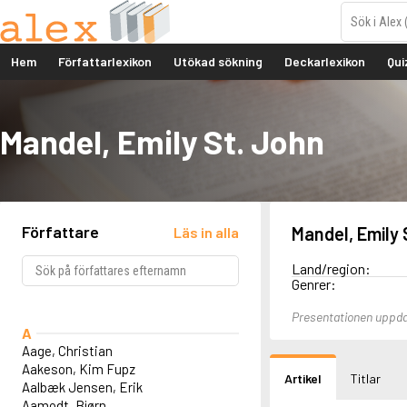
Hem
Författarlexikon
Utökad sökning
Deckarlexikon
Qui
Mandel, Emily St. John
Författare
Mandel, Emily 
Läs in alla
Land/region:
Genrer:
Presentationen uppda
A
Aage, Christian
Aakeson, Kim Fupz
Artikel
Titlar
Aalbæk Jensen, Erik
Aamodt, Bjørn