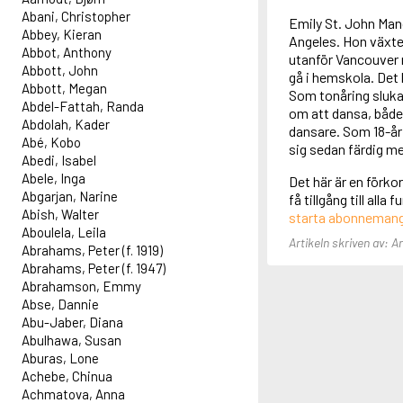
Abani, Christopher
Emily St. John Man
Abbey, Kieran
Angeles. Hon växte
Abbot, Anthony
utanför Vancouver n
Abbott, John
gå i hemskola. Det 
Abbott, Megan
Som tonåring sluka
Abdel-Fattah, Randa
om att dansa, både
Abdolah, Kader
dansare. Som 18-åri
Abé, Kobo
sig sedan färdig m
Abedi, Isabel
Abele, Inga
Det här är en förko
Abgarjan, Narine
få tillgång till all
Abish, Walter
starta abonneman
Aboulela, Leila
Artikeln skriven av: 
Abrahams, Peter (f. 1919)
Abrahams, Peter (f. 1947)
Abrahamson, Emmy
Abse, Dannie
Abu-Jaber, Diana
Abulhawa, Susan
Aburas, Lone
Achebe, Chinua
Achmatova, Anna