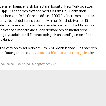
del är en kanadensisk författare, bosatt i New York och Los
 upp i Kanada och flyttade med sin familj till Denmanön
är hon var tio år. Ön hade då runt 1 000 invånare och hon fick
betydde att det fanns stort utrymme för att skriva och läsa.
de hon science fiction. Hon spelade piano och tyckte mycket
 balett och modern dans, och drömde om en karriär som
ng flyttade hon till Toronto och gick en danslinje men kände
ed dansen.
rtad version av artikeln om Emily St. John Mandel. Läs mer och
a funktioner genom att
använda ditt bibliotekskort
,
logga in
eller
g
.
Anna Sahlén. Publicerad: 11 september 2023