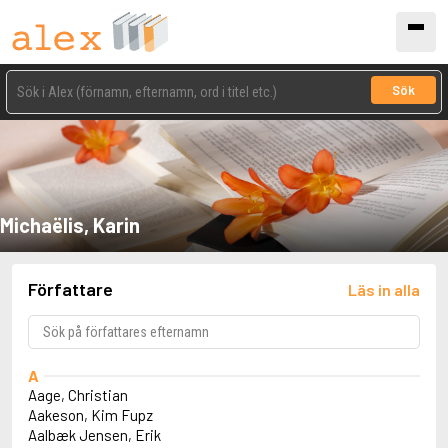
Sök
Michaëlis, Karin
Författare
Läs in alla
A
Aage, Christian
Aakeson, Kim Fupz
Aalbæk Jensen, Erik