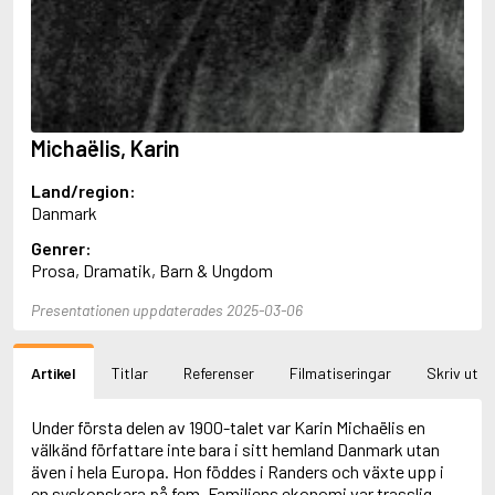
Aciman, André
Ackebo, Lena
Acker, Kathy
Ackroyd, Peter
Adam de la Halle
Adamov, Arthur
Michaëlis, Karin
Adams, Douglas
Adams, Herbert
Land/region:
Adams, Jane
Danmark
Adams, Richard
Adbåge, Emma
Genrer:
Adbåge, Lisen
Prosa, Dramatik, Barn & Ungdom
Adelborg, Ottilia
Adichie, Chimamanda Ngozi
Presentationen uppdaterades 2025-03-06
Adiga, Aravind
Adler-Olsen, Jussi
Artikel
Titlar
Referenser
Filmatiseringar
Skriv ut
Adlerbeth, Gudmund Jöran
Adnan, Etel
Adolfsson, Eva
Under första delen av 1900-talet var Karin Michaëlis en
Adolfsson, Evert
välkänd författare inte bara i sitt hemland Danmark utan
Adolfsson, Gunnar
även i hela Europa. Hon föddes i Randers och växte upp i
Adolfsson, Josefine
en syskonskara på fem. Familjens ekonomi var trasslig