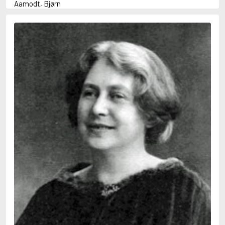
Aamodt, Bjørn
Abani, Christopher
Abbey, Kieran
Abbot, Anthony
Abbott, John
Abbott, Megan
Abdel-Fattah, Randa
Abdolah, Kader
Abé, Kobo
Abedi, Isabel
Abele, Inga
Abgarjan, Narine
Abish, Walter
Aboulela, Leila
Abrahams, Peter (f. 1919)
Abrahams, Peter (f. 1947)
Abrahamson, Emmy
Abse, Dannie
Abu-Jaber, Diana
Abulhawa, Susan
Aburas, Lone
Achebe, Chinua
Achmatova, Anna