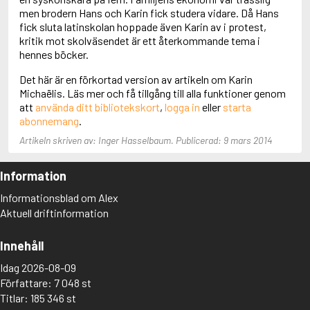
Adolfsson, Maria
men brodern Hans och Karin fick studera vidare. Då Hans
Adolphsen, Peter
fick sluta latinskolan hoppade även Karin av i protest,
kritik mot skolväsendet är ett återkommande tema i
hennes böcker.
Det här är en förkortad version av artikeln om Karin
Michaëlis. Läs mer och få tillgång till alla funktioner genom
att
använda ditt bibliotekskort
,
logga in
eller
starta
abonnemang
.
Artikeln skriven av: Inger Hasselbaum. Publicerad: 9 mars 2014
Information
Informationsblad om Alex
Aktuell driftinformation
Innehåll
Idag 2026-08-09
Författare: 7 048 st
Titlar: 185 346 st