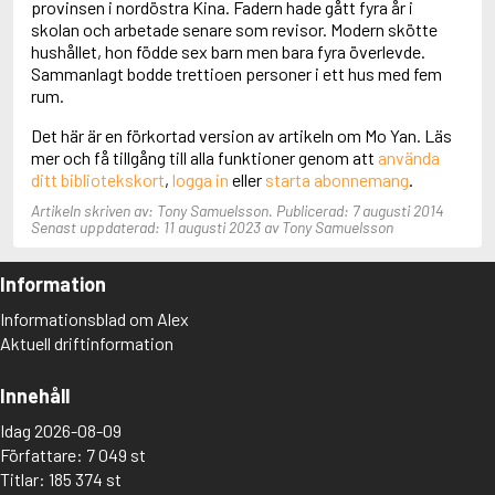
provinsen i nordöstra Kina. Fadern hade gått fyra år i
Adolfsson, Maria
skolan och arbetade senare som revisor. Modern skötte
Adolphsen, Peter
hushållet, hon födde sex barn men bara fyra överlevde.
Sammanlagt bodde trettioen personer i ett hus med fem
rum.
Det här är en förkortad version av artikeln om Mo Yan. Läs
mer och få tillgång till alla funktioner genom att
använda
ditt bibliotekskort
,
logga in
eller
starta abonnemang
.
Artikeln skriven av: Tony Samuelsson. Publicerad: 7 augusti 2014
Senast uppdaterad: 11 augusti 2023 av Tony Samuelsson
Information
Informationsblad om Alex
Aktuell driftinformation
Innehåll
Idag 2026-08-09
Författare: 7 049 st
Titlar: 185 374 st