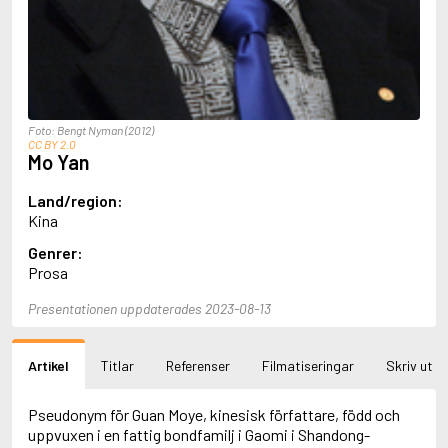
Aciman, André
Ackebo, Lena
Acker, Kathy
Ackroyd, Peter
Adam de la Halle
Adamov, Arthur
Foto: Bengt Nyman (2012)
Adams, Douglas
CC BY 2.0
Mo Yan
Adams, Herbert
Adams, Jane
Adams, Richard
Land/region:
Adbåge, Emma
Kina
Adbåge, Lisen
Genrer:
Adelborg, Ottilia
Prosa
Adichie, Chimamanda Ngozi
Adiga, Aravind
Presentationen uppdaterades 2023-08-13
Adler-Olsen, Jussi
Adlerbeth, Gudmund Jöran
Adnan, Etel
Artikel
Titlar
Referenser
Filmatiseringar
Skriv ut
Adolfsson, Eva
Adolfsson, Evert
Pseudonym för Guan Moye, kinesisk författare, född och
Adolfsson, Gunnar
uppvuxen i en fattig bondfamilj i Gaomi i Shandong-
Adolfsson, Josefine