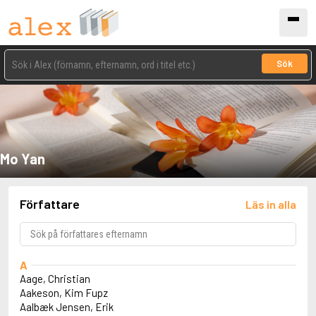
Sök
Mo Yan
Författare
Läs in alla
A
Aage, Christian
Aakeson, Kim Fupz
Aalbæk Jensen, Erik