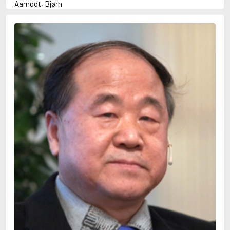
Aamodt, Bjørn
Abani, Christopher
Abbey, Kieran
Abbot, Anthony
Abbott, John
Abbott, Megan
Abdel-Fattah, Randa
Abdolah, Kader
Abé, Kobo
Abedi, Isabel
Abele, Inga
Abgarjan, Narine
Abish, Walter
Aboulela, Leila
Abrahams, Peter (f. 1919)
Abrahams, Peter (f. 1947)
Abrahamson, Emmy
Abse, Dannie
Abu-Jaber, Diana
Abulhawa, Susan
Aburas, Lone
Achebe, Chinua
Achmatova, Anna