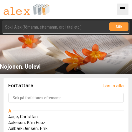
Sök
Nojonen, Uolevi
Författare
Läs in alla
A
Aage, Christian
Aakeson, Kim Fupz
Aalbæk Jensen, Erik