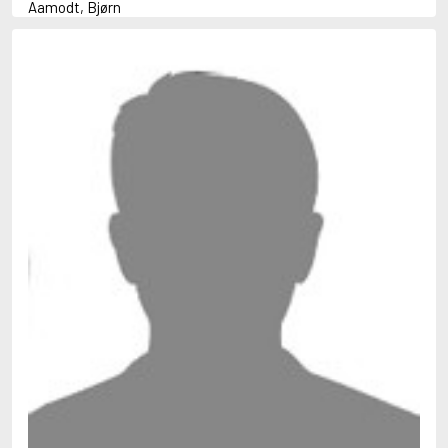
Aamodt, Bjørn
Abani, Christopher
Abbey, Kieran
Abbot, Anthony
Abbott, John
Abbott, Megan
Abdel-Fattah, Randa
Abdolah, Kader
Abé, Kobo
Abedi, Isabel
Abele, Inga
Abgarjan, Narine
Abish, Walter
Aboulela, Leila
Abrahams, Peter (f. 1919)
Abrahams, Peter (f. 1947)
Abrahamson, Emmy
Abse, Dannie
Abu-Jaber, Diana
Abulhawa, Susan
Aburas, Lone
Achebe, Chinua
Achmatova, Anna