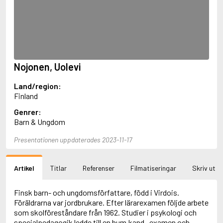
Aciman, André
Ackebo, Lena
Acker, Kathy
Ackroyd, Peter
Adam de la Halle
Adamov, Arthur
Nojonen, Uolevi
Adams, Douglas
Adams, Herbert
Land/region:
Adams, Jane
Finland
Adams, Richard
Adbåge, Emma
Genrer:
Adbåge, Lisen
Barn & Ungdom
Adelborg, Ottilia
Adichie, Chimamanda Ngozi
Presentationen uppdaterades 2023-11-17
Adiga, Aravind
Adler-Olsen, Jussi
Artikel
Titlar
Referenser
Filmatiseringar
Skriv ut
Adlerbeth, Gudmund Jöran
Adnan, Etel
Adolfsson, Eva
Finsk barn- och ungdomsförfattare, född i Virdois.
Adolfsson, Evert
Föräldrarna var jordbrukare. Efter lärarexamen följde arbete
Adolfsson, Gunnar
som skolföreståndare från 1962. Studier i psykologi och
Adolfsson, Josefine
specialpedagogik ledde till en hum.kand.-examen och