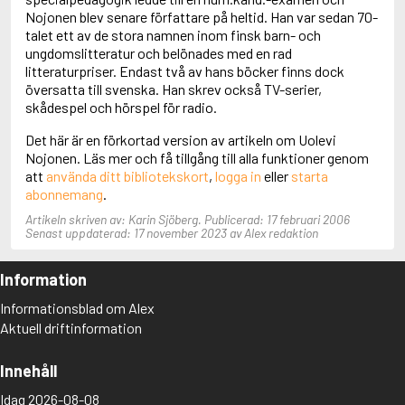
Adolfsson, Maria
Nojonen blev senare författare på heltid. Han var sedan 70-
Adolphsen, Peter
talet ett av de stora namnen inom finsk barn- och
ungdomslitteratur och belönades med en rad
litteraturpriser. Endast två av hans böcker finns dock
översatta till svenska. Han skrev också TV-serier,
skådespel och hörspel för radio.
Det här är en förkortad version av artikeln om Uolevi
Nojonen. Läs mer och få tillgång till alla funktioner genom
att
använda ditt bibliotekskort
,
logga in
eller
starta
abonnemang
.
Artikeln skriven av: Karin Sjöberg. Publicerad: 17 februari 2006
Senast uppdaterad: 17 november 2023 av Alex redaktion
Information
Informationsblad om Alex
Aktuell driftinformation
Innehåll
Idag 2026-08-08