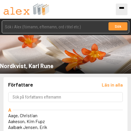
Sök
Nordkvist, Karl Rune
Författare
Läs in alla
A
Aage, Christian
Aakeson, Kim Fupz
Aalbæk Jensen, Erik