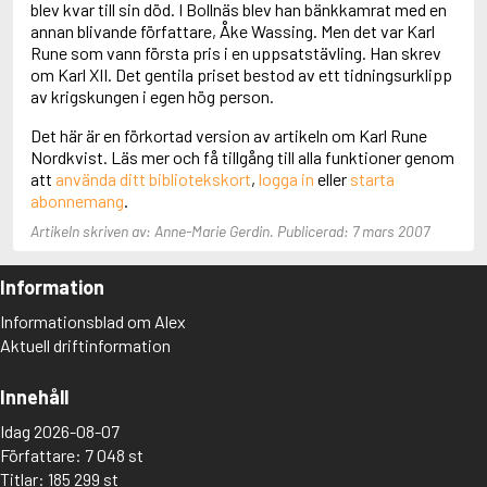
blev kvar till sin död. I Bollnäs blev han bänkkamrat med en
Adolfsson, Maria
annan blivande författare, Åke Wassing. Men det var Karl
Adolphsen, Peter
Rune som vann första pris i en uppsatstävling. Han skrev
om Karl XII. Det gentila priset bestod av ett tidningsurklipp
av krigskungen i egen hög person.
Det här är en förkortad version av artikeln om Karl Rune
Nordkvist. Läs mer och få tillgång till alla funktioner genom
att
använda ditt bibliotekskort
,
logga in
eller
starta
abonnemang
.
Artikeln skriven av: Anne-Marie Gerdin. Publicerad: 7 mars 2007
Information
Informationsblad om Alex
Aktuell driftinformation
Innehåll
Idag 2026-08-07
Författare: 7 048 st
Titlar: 185 299 st