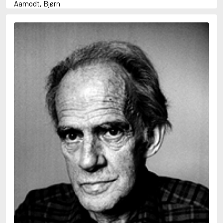
Aamodt, Bjørn
Abani, Christopher
Abbey, Kieran
Abbot, Anthony
Abbott, John
Abbott, Megan
Abdel-Fattah, Randa
Abdolah, Kader
Abé, Kobo
Abedi, Isabel
Abele, Inga
Abgarjan, Narine
Abish, Walter
Aboulela, Leila
Abrahams, Peter (f. 1919)
Abrahams, Peter (f. 1947)
Abrahamson, Emmy
Abse, Dannie
Abu-Jaber, Diana
Abulhawa, Susan
Aburas, Lone
Achebe, Chinua
Achmatova, Anna