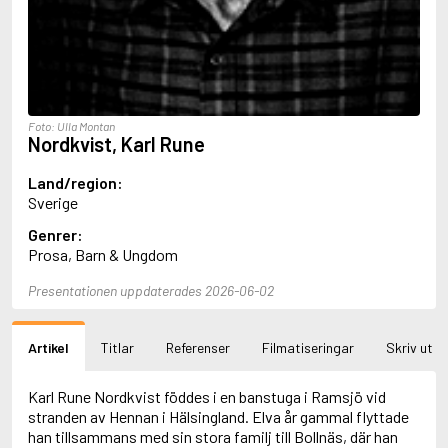
Aciman, André
Ackebo, Lena
Acker, Kathy
Ackroyd, Peter
Adam de la Halle
Adamov, Arthur
Foto: Ulla Montan
Adams, Douglas
Nordkvist, Karl Rune
Adams, Herbert
Adams, Jane
Land/region:
Adams, Richard
Sverige
Adbåge, Emma
Genrer:
Adbåge, Lisen
Prosa, Barn & Ungdom
Adelborg, Ottilia
Adichie, Chimamanda Ngozi
Presentationen uppdaterades 2026-06-02
Adiga, Aravind
Adler-Olsen, Jussi
Adlerbeth, Gudmund Jöran
Artikel
Titlar
Referenser
Filmatiseringar
Skriv ut
Adnan, Etel
Adolfsson, Eva
Karl Rune Nordkvist föddes i en banstuga i Ramsjö vid
Adolfsson, Evert
stranden av Hennan i Hälsingland. Elva år gammal flyttade
Adolfsson, Gunnar
han tillsammans med sin stora familj till Bollnäs, där han
Adolfsson, Josefine