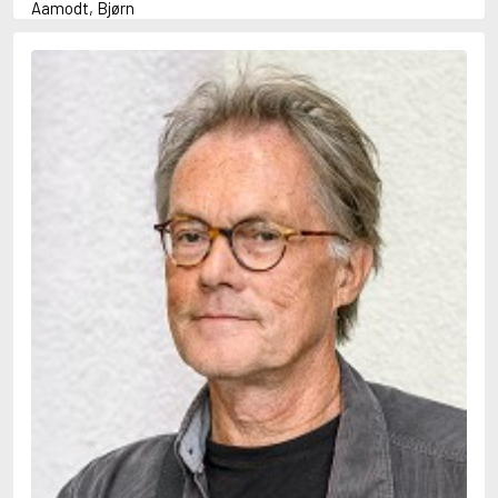
Aamodt, Bjørn
Abani, Christopher
Abbey, Kieran
Abbot, Anthony
Abbott, John
Abbott, Megan
Abdel-Fattah, Randa
Abdolah, Kader
Abé, Kobo
Abedi, Isabel
Abele, Inga
Abgarjan, Narine
Abish, Walter
Aboulela, Leila
Abrahams, Peter (f. 1919)
Abrahams, Peter (f. 1947)
Abrahamson, Emmy
Abse, Dannie
Abu-Jaber, Diana
Abulhawa, Susan
Aburas, Lone
Achebe, Chinua
Achmatova, Anna