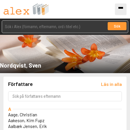
Sök
Nordqvist, Sven
Författare
Läs in alla
A
Aage, Christian
Aakeson, Kim Fupz
Aalbæk Jensen, Erik