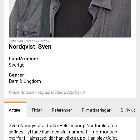
Aciman, André
Ackebo, Lena
Acker, Kathy
Ackroyd, Peter
Adam de la Halle
Adamov, Arthur
Foto: Ola Erikson / Forflex
Adams, Douglas
Nordqvist, Sven
Adams, Herbert
Adams, Jane
Land/region:
Adams, Richard
Sverige
Adbåge, Emma
Genrer:
Adbåge, Lisen
Barn & Ungdom
Adelborg, Ottilia
Adichie, Chimamanda Ngozi
Presentationen uppdaterades 2025-09-16
Adiga, Aravind
Adler-Olsen, Jussi
Adlerbeth, Gudmund Jöran
Artikel
Titlar
Referenser
Filmatiseringar
Skriv ut
Adnan, Etel
Adolfsson, Eva
Adolfsson, Evert
Sven Nordqvist är född i Helsingborg. När föräldrarna
Adolfsson, Gunnar
skildes flyttade han med sin mamma till mormor och
Adolfsson, Josefine
morfar i Halmstad, där han växte upp. Han blev tidigt