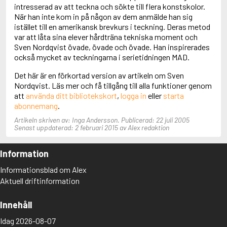
Adolfsson, Maria
intresserad av att teckna och sökte till flera konstskolor.
Adolphsen, Peter
När han inte kom in på någon av dem anmälde han sig
istället till en amerikansk brevkurs i teckning. Deras metod
var att låta sina elever hårdträna tekniska moment och
Sven Nordqvist övade, övade och övade. Han inspirerades
också mycket av teckningarna i serietidningen MAD.
Det här är en förkortad version av artikeln om Sven
Nordqvist. Läs mer och få tillgång till alla funktioner genom
att
använda ditt bibliotekskort
,
logga in
eller
starta
abonnemang
.
Artikeln skriven av: Inga Andersson. Publicerad: 22 juli 2005
Senast uppdaterad: 2 februari 2015 av Alex redaktion
Information
Informationsblad om Alex
Aktuell driftinformation
Innehåll
Idag 2026-08-07