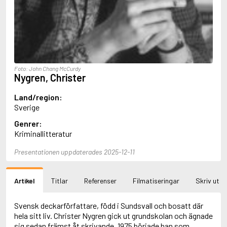
Aciman, André
Ackebo, Lena
Acker, Kathy
Ackroyd, Peter
Adam de la Halle
Adamov, Arthur
Foto: John Chang McCurdy
Adams, Douglas
Nygren, Christer
Adams, Herbert
Adams, Jane
Land/region:
Adams, Richard
Sverige
Adbåge, Emma
Adbåge, Lisen
Genrer:
Adelborg, Ottilia
Kriminallitteratur
Adichie, Chimamanda Ngozi
Adiga, Aravind
Presentationen uppdaterades 2025-12-11
Adler-Olsen, Jussi
Adlerbeth, Gudmund Jöran
Artikel
Titlar
Referenser
Filmatiseringar
Skriv ut
Adnan, Etel
Adolfsson, Eva
Adolfsson, Evert
Svensk deckarförfattare, född i Sundsvall och bosatt där
Adolfsson, Gunnar
hela sitt liv. Christer Nygren gick ut grundskolan och ägnade
Adolfsson, Josefine
sig sedan främst åt skrivande. 1975 började han som