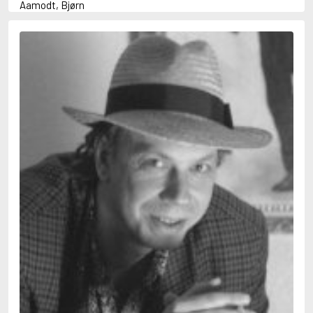
Aamodt, Bjørn
Abani, Christopher
Abbey, Kieran
Abbot, Anthony
Abbott, John
Abbott, Megan
Abdel-Fattah, Randa
Abdolah, Kader
Abé, Kobo
Abedi, Isabel
Abele, Inga
Abgarjan, Narine
Abish, Walter
Aboulela, Leila
Abrahams, Peter (f. 1919)
Abrahams, Peter (f. 1947)
Abrahamson, Emmy
Abse, Dannie
Abu-Jaber, Diana
Abulhawa, Susan
Aburas, Lone
Achebe, Chinua
Achmatova, Anna