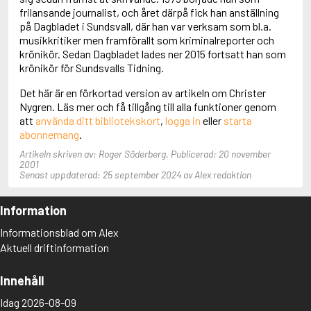
Adolfsson, Maria
frilansande journalist, och året därpå fick han anställning
Adolphsen, Peter
på Dagbladet i Sundsvall, där han var verksam som bl.a.
musikkritiker men framförallt som kriminalreporter och
krönikör. Sedan Dagbladet lades ner 2015 fortsatt han som
krönikör för Sundsvalls Tidning.
Det här är en förkortad version av artikeln om Christer
Nygren. Läs mer och få tillgång till alla funktioner genom
att
använda ditt bibliotekskort
,
logga in
eller
starta
abonnemang
.
Artikeln skriven av: Roger Söderberg. Publicerad: 20 november
2001
Senast uppdaterad: 25 september 2024 av Alex redaktion
Information
Informationsblad om Alex
Aktuell driftinformation
Innehåll
Idag 2026-08-09