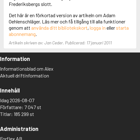
Adolfsson, Maria
Frederiksbergs slott.
Adolphsen, Peter
Det här är en förkortad version av artikeln om Adam
Oehlenschläger. Läs mer och få tillgång till alla funktioner
genom att
använda ditt bibliotekskort
,
logga in
eller
starta
abonnemang
.
Artikeln skriven av: Jan Ceder. Publicerad: 17 januari 2011
Information
Informationsblad om Alex
Aktuell driftinformation
Innehåll
Idag 2026-08-07
Författare: 7 047 st
Titlar: 185 299 st
Administration
Forflex AB