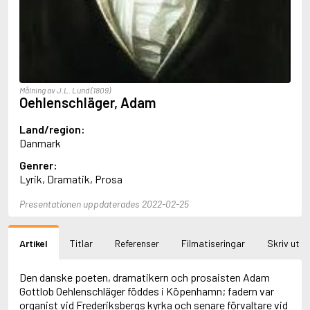
Aciman, André
Ackebo, Lena
Acker, Kathy
Ackroyd, Peter
Adam de la Halle
Adamov, Arthur
Målning av J.L. Lund (1809)
Adams, Douglas
Oehlenschläger, Adam
Adams, Herbert
Adams, Jane
Land/region:
Adams, Richard
Danmark
Adbåge, Emma
Genrer:
Adbåge, Lisen
Lyrik, Dramatik, Prosa
Adelborg, Ottilia
Adichie, Chimamanda Ngozi
Presentationen uppdaterades 2022-02-25
Adiga, Aravind
Adler-Olsen, Jussi
Adlerbeth, Gudmund Jöran
Artikel
Titlar
Referenser
Filmatiseringar
Skriv ut
Adnan, Etel
Adolfsson, Eva
Adolfsson, Evert
Den danske poeten, dramatikern och prosaisten Adam
Adolfsson, Gunnar
Gottlob Oehlenschläger föddes i Köpenhamn; fadern var
Adolfsson, Josefine
organist vid Frederiksbergs kyrka och senare förvaltare vid