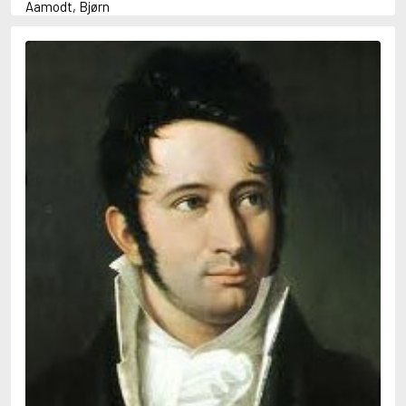
Aamodt, Bjørn
Abani, Christopher
Abbey, Kieran
Abbot, Anthony
Abbott, John
Abbott, Megan
Abdel-Fattah, Randa
Abdolah, Kader
Abé, Kobo
Abedi, Isabel
Abele, Inga
Abgarjan, Narine
Abish, Walter
Aboulela, Leila
Abrahams, Peter (f. 1919)
Abrahams, Peter (f. 1947)
Abrahamson, Emmy
Abse, Dannie
Abu-Jaber, Diana
Abulhawa, Susan
Aburas, Lone
Achebe, Chinua
Achmatova, Anna