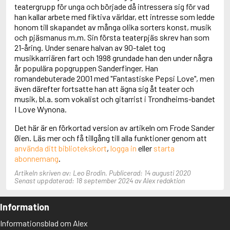
Adolfsson, Maria
teatergrupp för unga och började då intressera sig för vad
Adolphsen, Peter
han kallar arbete med fiktiva världar, ett intresse som ledde
honom till skapandet av många olika sorters konst, musik
och pjäsmanus m.m. Sin första teaterpjäs skrev han som
21-åring. Under senare halvan av 90-talet tog
musikkarriären fart och 1998 grundade han den under några
år populära popgruppen Sanderfinger. Han
romandebuterade 2001 med "Fantastiske Pepsi Love", men
även därefter fortsatte han att ägna sig åt teater och
musik, bl.a. som vokalist och gitarrist i Trondheims-bandet
I Love Wynona.
Det här är en förkortad version av artikeln om Frode Sander
Øien. Läs mer och få tillgång till alla funktioner genom att
använda ditt bibliotekskort
,
logga in
eller
starta
abonnemang
.
Artikeln skriven av: Leo Brodin. Publicerad: 14 augusti 2020
Senast uppdaterad: 18 september 2024 av Alex redaktion
Information
Informationsblad om Alex