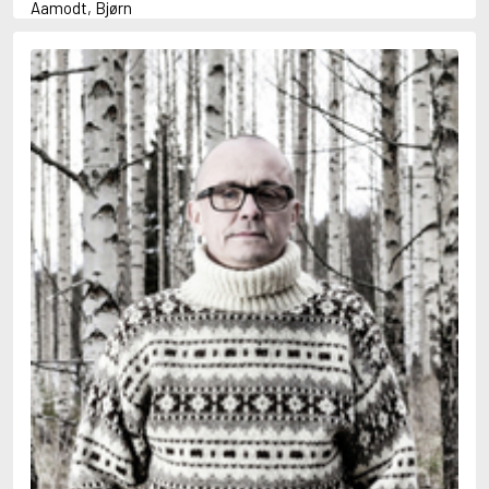
Aamodt, Bjørn
Abani, Christopher
Abbey, Kieran
Abbot, Anthony
Abbott, John
Abbott, Megan
Abdel-Fattah, Randa
Abdolah, Kader
Abé, Kobo
Abedi, Isabel
Abele, Inga
Abgarjan, Narine
Abish, Walter
Aboulela, Leila
Abrahams, Peter (f. 1919)
Abrahams, Peter (f. 1947)
Abrahamson, Emmy
Abse, Dannie
Abu-Jaber, Diana
Abulhawa, Susan
Aburas, Lone
Achebe, Chinua
Achmatova, Anna