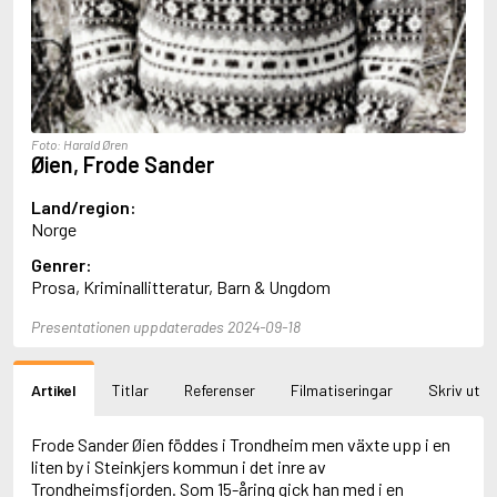
Aciman, André
Ackebo, Lena
Acker, Kathy
Ackroyd, Peter
Adam de la Halle
Adamov, Arthur
Foto: Harald Øren
Adams, Douglas
Øien, Frode Sander
Adams, Herbert
Adams, Jane
Land/region:
Adams, Richard
Norge
Adbåge, Emma
Genrer:
Adbåge, Lisen
Prosa, Kriminallitteratur, Barn & Ungdom
Adelborg, Ottilia
Adichie, Chimamanda Ngozi
Presentationen uppdaterades 2024-09-18
Adiga, Aravind
Adler-Olsen, Jussi
Adlerbeth, Gudmund Jöran
Artikel
Titlar
Referenser
Filmatiseringar
Skriv ut
Adnan, Etel
Adolfsson, Eva
Adolfsson, Evert
Frode Sander Øien föddes i Trondheim men växte upp i en
Adolfsson, Gunnar
liten by i Steinkjers kommun i det inre av
Adolfsson, Josefine
Trondheimsfjorden. Som 15-åring gick han med i en