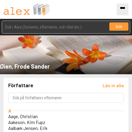
Sök
Øien, Frode Sander
Författare
Läs in alla
A
Aage, Christian
Aakeson, Kim Fupz
Aalbæk Jensen, Erik