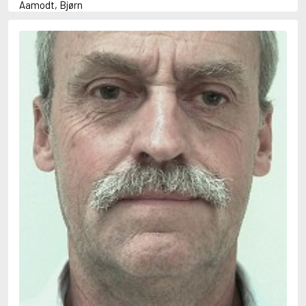
Aamodt, Bjørn
Abani, Christopher
Abbey, Kieran
Abbot, Anthony
Abbott, John
Abbott, Megan
Abdel-Fattah, Randa
Abdolah, Kader
Abé, Kobo
Abedi, Isabel
Abele, Inga
Abgarjan, Narine
Abish, Walter
Aboulela, Leila
Abrahams, Peter (f. 1919)
Abrahams, Peter (f. 1947)
Abrahamson, Emmy
Abse, Dannie
Abu-Jaber, Diana
Abulhawa, Susan
Aburas, Lone
Achebe, Chinua
Achmatova, Anna