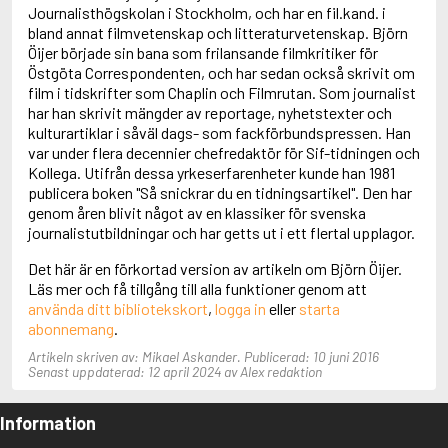
Adolfsson, Maria
Journalisthögskolan i Stockholm, och har en fil.kand. i
Adolphsen, Peter
bland annat filmvetenskap och litteraturvetenskap. Björn
Öijer började sin bana som frilansande filmkritiker för
Östgöta Correspondenten, och har sedan också skrivit om
film i tidskrifter som Chaplin och Filmrutan. Som journalist
har han skrivit mängder av reportage, nyhetstexter och
kulturartiklar i såväl dags- som fackförbundspressen. Han
var under flera decennier chefredaktör för Sif-tidningen och
Kollega. Utifrån dessa yrkeserfarenheter kunde han 1981
publicera boken "Så snickrar du en tidningsartikel". Den har
genom åren blivit något av en klassiker för svenska
journalistutbildningar och har getts ut i ett flertal upplagor.
Det här är en förkortad version av artikeln om Björn Öijer.
Läs mer och få tillgång till alla funktioner genom att
använda ditt bibliotekskort
,
logga in
eller
starta
abonnemang
.
Artikeln skriven av: Mikael Askander. Publicerad: 10 juni 2016
Senast uppdaterad: 12 april 2024 av Alex redaktion
Information