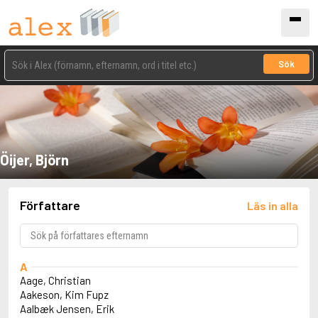
Sök
Öijer, Björn
Författare
Läs in alla
A
Aage, Christian
Aakeson, Kim Fupz
Aalbæk Jensen, Erik