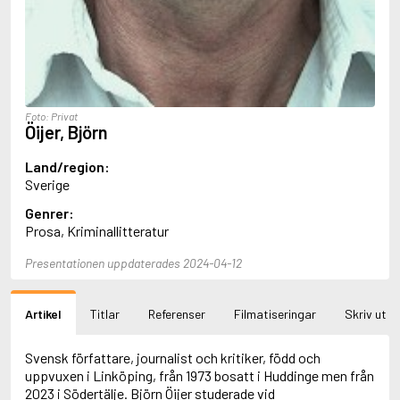
Aciman, André
Ackebo, Lena
Acker, Kathy
Ackroyd, Peter
Adam de la Halle
Adamov, Arthur
Foto: Privat
Adams, Douglas
Öijer, Björn
Adams, Herbert
Adams, Jane
Land/region:
Adams, Richard
Sverige
Adbåge, Emma
Genrer:
Adbåge, Lisen
Prosa, Kriminallitteratur
Adelborg, Ottilia
Adichie, Chimamanda Ngozi
Presentationen uppdaterades 2024-04-12
Adiga, Aravind
Adler-Olsen, Jussi
Adlerbeth, Gudmund Jöran
Artikel
Titlar
Referenser
Filmatiseringar
Skriv ut
Adnan, Etel
Adolfsson, Eva
Adolfsson, Evert
Svensk författare, journalist och kritiker, född och
Adolfsson, Gunnar
uppvuxen i Linköping, från 1973 bosatt i Huddinge men från
Adolfsson, Josefine
2023 i Södertälje. Björn Öijer studerade vid