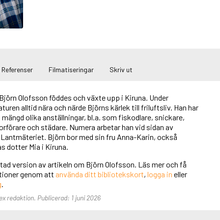
Referenser
Filmatiseringar
Skriv ut
 Björn Olofsson föddes och växte upp i Kiruna. Under
ren alltid nära och närde Björns kärlek till friluftsliv. Han har
mängd olika anställningar, bl.a. som fiskodlare, snickare,
orförare och städare. Numera arbetar han vid sidan av
 Lantmäteriet. Björn bor med sin fru Anna-Karin, också
s dotter Mia i Kiruna.
rtad version av artikeln om Björn Olofsson. Läs mer och få
unktioner genom att
använda ditt bibliotekskort
,
logga in
eller
g
.
ex redaktion. Publicerad: 1 juni 2026