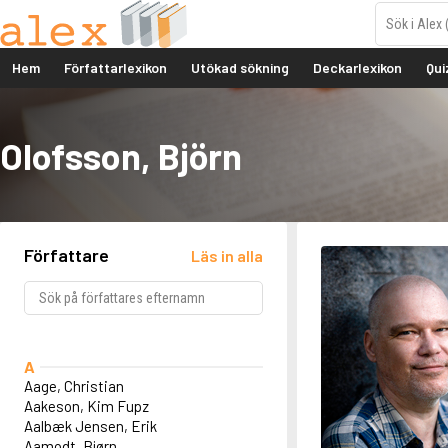
Hem
Författarlexikon
Utökad sökning
Deckarlexikon
Qui
Olofsson, Björn
Författare
Läs in alla
A
Aage, Christian
Aakeson, Kim Fupz
Aalbæk Jensen, Erik
Aamodt, Bjørn