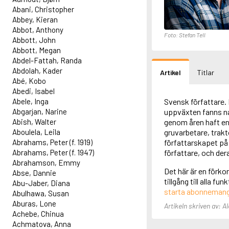
Abani, Christopher
Abbey, Kieran
Abbot, Anthony
Foto: Stefan Tell
Abbott, John
Abbott, Megan
Abdel-Fattah, Randa
Abdolah, Kader
Artikel
Titlar
Abé, Kobo
Abedi, Isabel
Abele, Inga
Svensk författare.
Abgarjan, Narine
uppväxten fanns natu
Abish, Walter
genom åren haft en 
Aboulela, Leila
gruvarbetare, trakt
Abrahams, Peter (f. 1919)
författarskapet på
Abrahams, Peter (f. 1947)
författare, och dera
Abrahamson, Emmy
Det här är en förko
Abse, Dannie
tillgång till alla f
Abu-Jaber, Diana
starta abonneman
Abulhawa, Susan
Aburas, Lone
Artikeln skriven av: Al
Achebe, Chinua
Achmatova, Anna