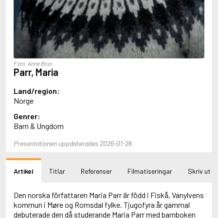
Aciman, André
Ackebo, Lena
Acker, Kathy
Ackroyd, Peter
Adam de la Halle
Adamov, Arthur
Foto: Anne Brun
Adams, Douglas
Parr, Maria
Adams, Herbert
Adams, Jane
Land/region:
Adams, Richard
Norge
Adbåge, Emma
Genrer:
Adbåge, Lisen
Barn & Ungdom
Adelborg, Ottilia
Adichie, Chimamanda Ngozi
Presentationen uppdaterades 2026-01-26
Adiga, Aravind
Adler-Olsen, Jussi
Adlerbeth, Gudmund Jöran
Artikel
Titlar
Referenser
Filmatiseringar
Skriv ut
Adnan, Etel
Adolfsson, Eva
Adolfsson, Evert
Den norska författaren Maria Parr är född i Fiskå, Vanylvens
Adolfsson, Gunnar
kommun i Møre og Romsdal fylke. Tjugofyra år gammal
Adolfsson, Josefine
debuterade den då studerande Maria Parr med barnboken