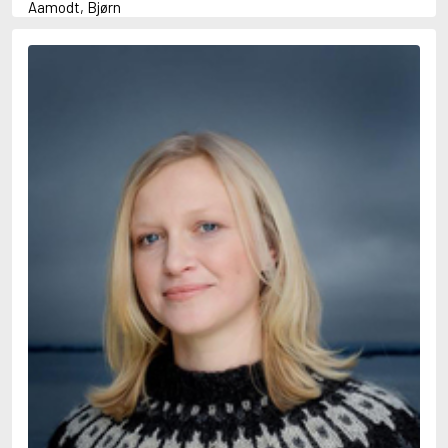
Aamodt, Bjørn
Abani, Christopher
Abbey, Kieran
Abbot, Anthony
Abbott, John
Abbott, Megan
Abdel-Fattah, Randa
Abdolah, Kader
Abé, Kobo
Abedi, Isabel
Abele, Inga
Abgarjan, Narine
Abish, Walter
Aboulela, Leila
Abrahams, Peter (f. 1919)
Abrahams, Peter (f. 1947)
Abrahamson, Emmy
Abse, Dannie
Abu-Jaber, Diana
Abulhawa, Susan
Aburas, Lone
Achebe, Chinua
Achmatova, Anna