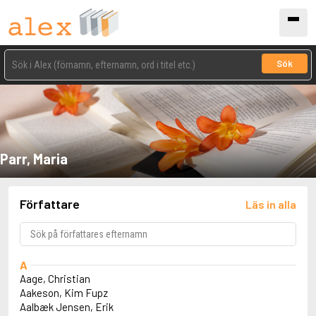
Sök
Parr, Maria
Författare
Läs in alla
A
Aage, Christian
Aakeson, Kim Fupz
Aalbæk Jensen, Erik