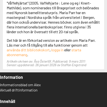
Adolfsson, Maria
"Våffelhjärtat" (2005, Vaffelhjarte : Lene og eg i Knert-
Adolphsen, Peter
Mathilde), som nominerades till Bragepriset och belönades
med Nynorsk barnelitteraturpris. Maria Parr har en
mastergrad i Nordiska språk från universitetet i Bergen,
där hon också undervisar. Hennes böcker, som även erhållit
flera internationella barnbokspriser, finns utgivna i 35
länder och hon är översatt till ett 20-tal språk.
Det här är en förkortad version av artikeln om Maria Parr.
Läs mer och få tillgång till alla funktioner genom att
använda ditt bibliotekskort
,
logga in
eller
starta
abonnemang
.
Artikeln skriven av: Åsa Österlöf. Publicerad: 9 mars 2011
Senast uppdaterad: 26 januari 2026 av Staffan Engstrand
Information
Informationsblad om Alex
Aktuell driftinformation
Innehåll