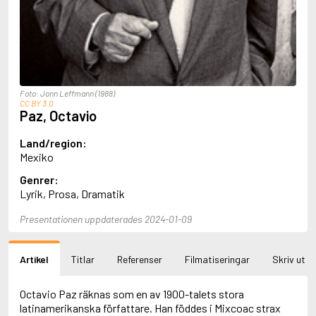
Aciman, André
Ackebo, Lena
Acker, Kathy
Ackroyd, Peter
Adam de la Halle
Adamov, Arthur
Foto: Jonn Leffmann (1988)
Adams, Douglas
CC BY 3.0
Adams, Herbert
Paz, Octavio
Adams, Jane
Adams, Richard
Land/region:
Adbåge, Emma
Mexiko
Adbåge, Lisen
Genrer:
Adelborg, Ottilia
Lyrik, Prosa, Dramatik
Adichie, Chimamanda Ngozi
Adiga, Aravind
Presentationen uppdaterades 2024-01-09
Adler-Olsen, Jussi
Adlerbeth, Gudmund Jöran
Adnan, Etel
Artikel
Titlar
Referenser
Filmatiseringar
Skriv ut
Adolfsson, Eva
Adolfsson, Evert
Octavio Paz räknas som en av 1900-talets stora
Adolfsson, Gunnar
latinamerikanska författare. Han föddes i Mixcoac strax
Adolfsson, Josefine