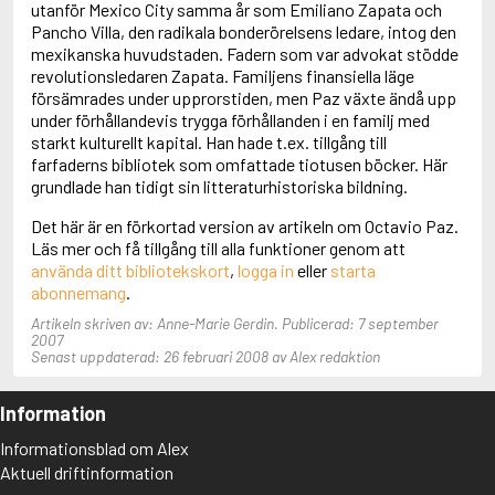
utanför Mexico City samma år som Emiliano Zapata och
Adolfsson, Maria
Pancho Villa, den radikala bonderörelsens ledare, intog den
Adolphsen, Peter
mexikanska huvudstaden. Fadern som var advokat stödde
revolutionsledaren Zapata. Familjens finansiella läge
försämrades under upprorstiden, men Paz växte ändå upp
under förhållandevis trygga förhållanden i en familj med
starkt kulturellt kapital. Han hade t.ex. tillgång till
farfaderns bibliotek som omfattade tiotusen böcker. Här
grundlade han tidigt sin litteraturhistoriska bildning.
Det här är en förkortad version av artikeln om Octavio Paz.
Läs mer och få tillgång till alla funktioner genom att
använda ditt bibliotekskort
,
logga in
eller
starta
abonnemang
.
Artikeln skriven av: Anne-Marie Gerdin. Publicerad: 7 september
2007
Senast uppdaterad: 26 februari 2008 av Alex redaktion
Information
Informationsblad om Alex
Aktuell driftinformation