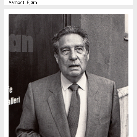
Aamodt, Bjørn
Abani, Christopher
Abbey, Kieran
Abbot, Anthony
Abbott, John
Abbott, Megan
Abdel-Fattah, Randa
Abdolah, Kader
Abé, Kobo
Abedi, Isabel
Abele, Inga
Abgarjan, Narine
Abish, Walter
Aboulela, Leila
Abrahams, Peter (f. 1919)
Abrahams, Peter (f. 1947)
Abrahamson, Emmy
Abse, Dannie
Abu-Jaber, Diana
Abulhawa, Susan
Aburas, Lone
Achebe, Chinua
Achmatova, Anna