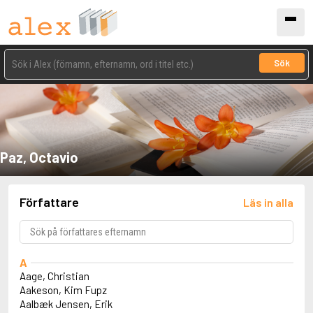
Sök
Paz, Octavio
Författare
Läs in alla
A
Aage, Christian
Aakeson, Kim Fupz
Aalbæk Jensen, Erik