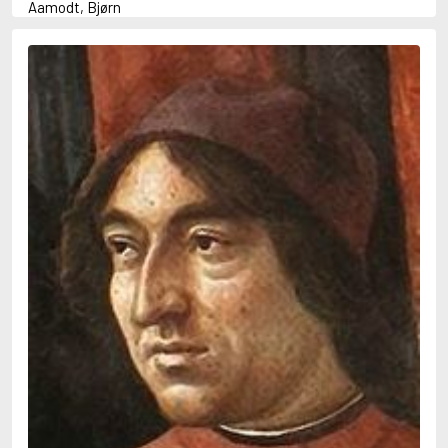
Aamodt, Bjørn
Abani, Christopher
Abbey, Kieran
Abbot, Anthony
Abbott, John
Abbott, Megan
Abdel-Fattah, Randa
Abdolah, Kader
Abé, Kobo
Abedi, Isabel
Abele, Inga
Abgarjan, Narine
Abish, Walter
Aboulela, Leila
Abrahams, Peter (f. 1919)
Abrahams, Peter (f. 1947)
Abrahamson, Emmy
Abse, Dannie
Abu-Jaber, Diana
Abulhawa, Susan
Aburas, Lone
Achebe, Chinua
Achmatova, Anna