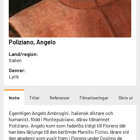
Aciman, André
Ackebo, Lena
Acker, Kathy
Ackroyd, Peter
Adam de la Halle
Adamov, Arthur
Poliziano, Angelo
Adams, Douglas
Adams, Herbert
Land/region:
Adams, Jane
Italien
Adams, Richard
Adbåge, Emma
Genrer:
Adbåge, Lisen
Lyrik
Adelborg, Ottilia
Adichie, Chimamanda Ngozi
Adiga, Aravind
Notis
Titlar
Referenser
Filmatiseringar
Skriv ut
Adler-Olsen, Jussi
Adlerbeth, Gudmund Jöran
Adnan, Etel
Egentligen Angelo Ambrogini, italiensk diktare och
Adolfsson, Eva
humanist, född i Montepulciano, därav tillnamnet
Adolfsson, Evert
Poliziano. Angelo kom som faderlös tidigt till Florens där
Adolfsson, Gunnar
han blev lärjunge till den berömde Marsilio Ficino, lärare vid
Adolfsson, Josefine
den akademi som vuxit fram i Florens under Cosimo de