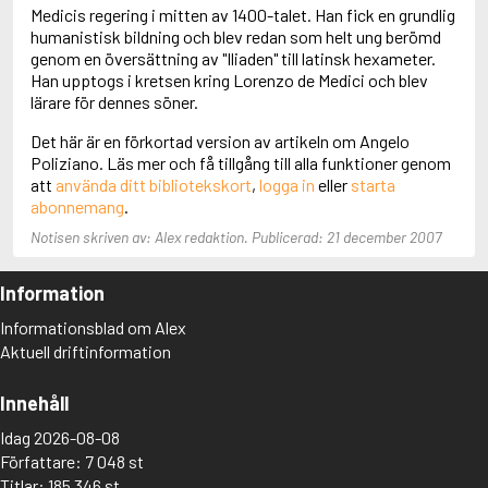
Adolfsson, Maria
Medicis regering i mitten av 1400-talet. Han fick en grundlig
Adolphsen, Peter
humanistisk bildning och blev redan som helt ung berömd
genom en översättning av "Iliaden" till latinsk hexameter.
Han upptogs i kretsen kring Lorenzo de Medici och blev
lärare för dennes söner.
Det här är en förkortad version av artikeln om Angelo
Poliziano. Läs mer och få tillgång till alla funktioner genom
att
använda ditt bibliotekskort
,
logga in
eller
starta
abonnemang
.
Notisen skriven av: Alex redaktion. Publicerad: 21 december 2007
Information
Informationsblad om Alex
Aktuell driftinformation
Innehåll
Idag 2026-08-08
Författare: 7 048 st
Titlar: 185 346 st