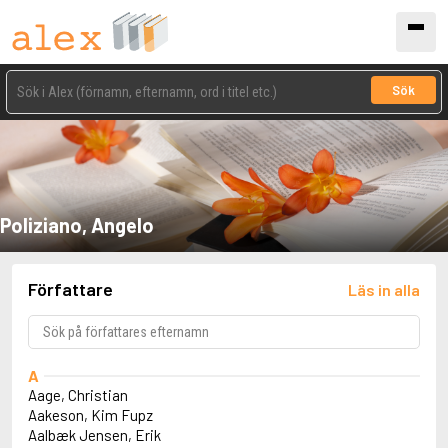
Sök
Poliziano, Angelo
Författare
Läs in alla
A
Aage, Christian
Aakeson, Kim Fupz
Aalbæk Jensen, Erik