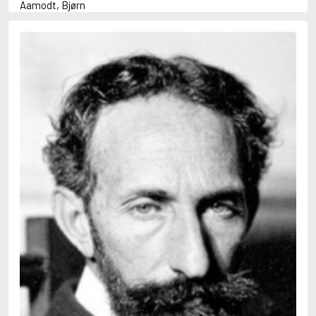
Aamodt, Bjørn
Abani, Christopher
Abbey, Kieran
Abbot, Anthony
Abbott, John
Abbott, Megan
Abdel-Fattah, Randa
Abdolah, Kader
Abé, Kobo
Abedi, Isabel
Abele, Inga
Abgarjan, Narine
Abish, Walter
Aboulela, Leila
Abrahams, Peter (f. 1919)
Abrahams, Peter (f. 1947)
Abrahamson, Emmy
Abse, Dannie
Abu-Jaber, Diana
Abulhawa, Susan
Aburas, Lone
Achebe, Chinua
Achmatova, Anna