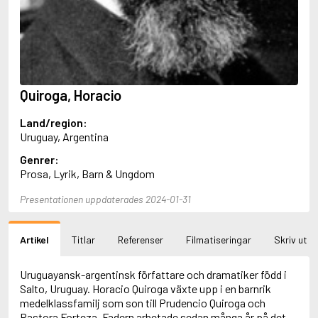
Aciman, André
Ackebo, Lena
Acker, Kathy
Ackroyd, Peter
Adam de la Halle
Adamov, Arthur
Quiroga, Horacio
Adams, Douglas
Adams, Herbert
Land/region:
Adams, Jane
Uruguay, Argentina
Adams, Richard
Adbåge, Emma
Genrer:
Adbåge, Lisen
Prosa, Lyrik, Barn & Ungdom
Adelborg, Ottilia
Adichie, Chimamanda Ngozi
Presentationen uppdaterades 2024-01-31
Adiga, Aravind
Adler-Olsen, Jussi
Artikel
Titlar
Referenser
Filmatiseringar
Skriv ut
Adlerbeth, Gudmund Jöran
Adnan, Etel
Adolfsson, Eva
Uruguayansk-argentinsk författare och dramatiker född i
Adolfsson, Evert
Salto, Uruguay. Horacio Quiroga växte upp i en barnrik
Adolfsson, Gunnar
medelklassfamilj som son till Prudencio Quiroga och
Adolfsson, Josefine
Pastora Forteza. Fadern arbetade sedan många år på det