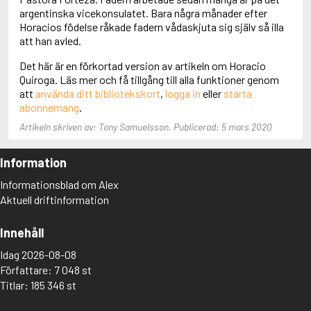
Adolfsson, Maria
argentinska vicekonsulatet. Bara några månader efter
Adolphsen, Peter
Horacios födelse råkade fadern vådaskjuta sig själv så illa
att han avled.
Det här är en förkortad version av artikeln om Horacio
Quiroga. Läs mer och få tillgång till alla funktioner genom
att
använda ditt bibliotekskort
,
logga in
eller
starta
abonnemang
.
Artikeln skriven av: Tony Samuelsson. Publicerad: 5 mars 2020
Information
Informationsblad om Alex
Aktuell driftinformation
Innehåll
Idag 2026-08-08
Författare: 7 048 st
Titlar: 185 346 st