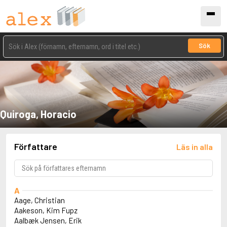
Sök
Quiroga, Horacio
Författare
Läs in alla
A
Aage, Christian
Aakeson, Kim Fupz
Aalbæk Jensen, Erik