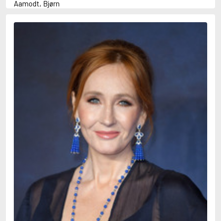
Aamodt, Bjørn
Abani, Christopher
Abbey, Kieran
Abbot, Anthony
Abbott, John
Abbott, Megan
Abdel-Fattah, Randa
Abdolah, Kader
Abé, Kobo
Abedi, Isabel
Abele, Inga
Abgarjan, Narine
Abish, Walter
Aboulela, Leila
Abrahams, Peter (f. 1919)
Abrahams, Peter (f. 1947)
Abrahamson, Emmy
Abse, Dannie
Abu-Jaber, Diana
Abulhawa, Susan
Aburas, Lone
Achebe, Chinua
Achmatova, Anna