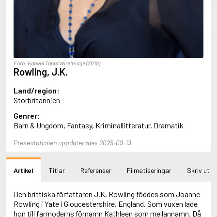
Aciman, André
Ackebo, Lena
Acker, Kathy
Ackroyd, Peter
Adam de la Halle
Adamov, Arthur
Foto: Karwai Tang/WireImage (2018)
Adams, Douglas
Rowling, J.K.
Adams, Herbert
Adams, Jane
Land/region:
Adams, Richard
Storbritannien
Adbåge, Emma
Genrer:
Adbåge, Lisen
Barn & Ungdom, Fantasy, Kriminallitteratur, Dramatik
Adelborg, Ottilia
Adichie, Chimamanda Ngozi
Presentationen uppdaterades 2025-09-13
Adiga, Aravind
Adler-Olsen, Jussi
Adlerbeth, Gudmund Jöran
Artikel
Titlar
Referenser
Filmatiseringar
Skriv ut
Adnan, Etel
Adolfsson, Eva
Adolfsson, Evert
Den brittiska författaren J.K. Rowling föddes som Joanne
Adolfsson, Gunnar
Rowling i Yate i Gloucestershire, England. Som vuxen lade
Adolfsson, Josefine
hon till farmoderns förnamn Kathleen som mellannamn. Då