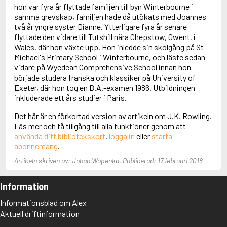
Adolfsson, Maria
hon var fyra år flyttade familjen till byn Winterbourne i
Adolphsen, Peter
samma grevskap, familjen hade då utökats med Joannes
två år yngre syster Dianne. Ytterligare fyra år senare
flyttade den vidare till Tutshill nära Chepstow, Gwent, i
Wales, där hon växte upp. Hon inledde sin skolgång på St
Michael's Primary School i Winterbourne, och läste sedan
vidare på Wyedean Comprehensive School innan hon
började studera franska och klassiker på University of
Exeter, där hon tog en B.A.-examen 1986. Utbildningen
inkluderade ett års studier i Paris.
Det här är en förkortad version av artikeln om J.K. Rowling.
Läs mer och få tillgång till alla funktioner genom att
använda ditt bibliotekskort
,
logga in
eller
starta
abonnemang
.
Artikeln skriven av: Johan Wopenka. Publicerad: 17 februari 2018
Information
Informationsblad om Alex
Aktuell driftinformation