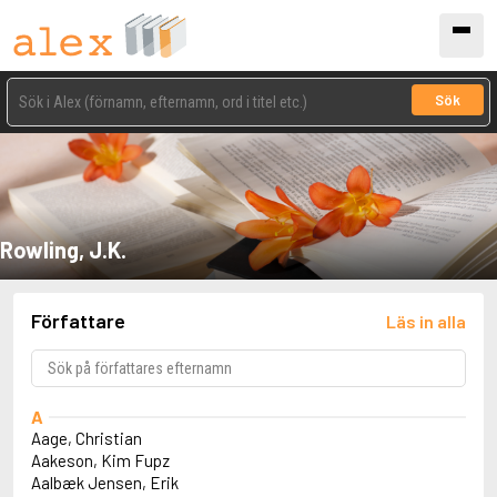
Sök
Rowling, J.K.
Författare
Läs in alla
A
Aage, Christian
Aakeson, Kim Fupz
Aalbæk Jensen, Erik