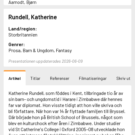
Aamodt, Bjørn
Abani, Christopher
Abbey, Kieran
Rundell, Katherine
Abbot, Anthony
Abbott, John
Land/region:
Abbott, Megan
Storbritannien
Abdel-Fattah, Randa
Genrer:
Abdolah, Kader
Prosa, Barn & Ungdom, Fantasy
Abé, Kobo
Abedi, Isabel
Presentationen uppdaterades 2026-06-09
Abele, Inga
Abgarjan, Narine
Abish, Walter
Artikel
Titlar
Referenser
Filmatiseringar
Skriv ut
Aboulela, Leila
Abrahams, Peter (f. 1919)
Abrahams, Peter (f. 1947)
Katherine Rundell, som föddes i Kent, tillbringade tio år av
Abrahamson, Emmy
sin barn- och ungdomstid i Harare i Zimbabwe där hennes
Abse, Dannie
far var diplomat. Hon visste tidigt att hon ville skriva och
Abu-Jaber, Diana
bli författare. När hon var 14 år flyttade familjen till Bryssel.
Abulhawa, Susan
Där började hon på British School of Brussels, något som
Aburas, Lone
blev en kulturchock efter åren i Zimbabwe. Under studier
Achebe, Chinua
vid St Catherine's College i Oxford 2005–08 utvecklade hon
Achmatova, Anna