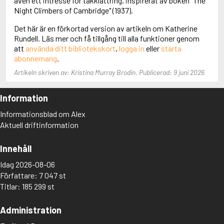
även ett intresse för takklättring, inspirerat av boken "The
Aciman, André
Night Climbers of Cambridge" (1937).
Ackebo, Lena
Det här är en förkortad version av artikeln om Katherine
Acker, Kathy
Rundell. Läs mer och få tillgång till alla funktioner genom
Ackroyd, Peter
att
använda ditt bibliotekskort
,
logga in
eller
starta
Adam de la Halle
abonnemang
.
Adamov, Arthur
Adams, Douglas
Artikeln skriven av: Kristina Murray Brodin. Publicerad: 9 juni 2026
Adams, Herbert
Adams, Jane
Information
Adams, Richard
Adbåge, Emma
Informationsblad om Alex
Adbåge, Lisen
Aktuell driftinformation
Adelborg, Ottilia
Adichie, Chimamanda Ngozi
Innehåll
Adiga, Aravind
Adler-Olsen, Jussi
Idag 2026-08-06
Adlerbeth, Gudmund Jöran
Författare: 7 047 st
Adnan, Etel
Titlar: 185 299 st
Adolfsson, Eva
Adolfsson, Evert
Administration
Adolfsson, Gunnar
Adolfsson, Josefine