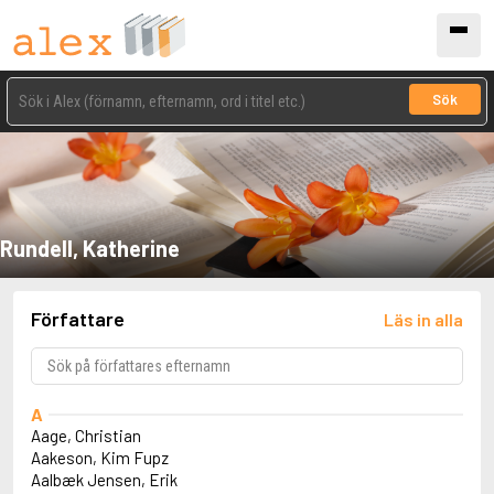
Sök
Rundell, Katherine
Författare
Läs in alla
A
Aage, Christian
Aakeson, Kim Fupz
Aalbæk Jensen, Erik