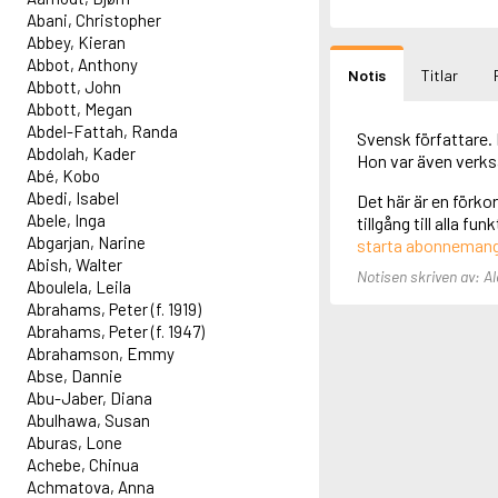
Abani, Christopher
Abbey, Kieran
Abbot, Anthony
Notis
Titlar
Abbott, John
Abbott, Megan
Abdel-Fattah, Randa
Svensk författare.
Abdolah, Kader
Hon var även verks
Abé, Kobo
Abedi, Isabel
Det här är en förko
Abele, Inga
tillgång till alla f
Abgarjan, Narine
starta abonneman
Abish, Walter
Notisen skriven av: Al
Aboulela, Leila
Abrahams, Peter (f. 1919)
Abrahams, Peter (f. 1947)
Abrahamson, Emmy
Abse, Dannie
Abu-Jaber, Diana
Abulhawa, Susan
Aburas, Lone
Achebe, Chinua
Achmatova, Anna