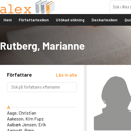
Hem
Författarlexikon
Utökad sökning
Deckarlexikon
Qui
Rutberg, Marianne
Författare
Läs in alla
A
Aage, Christian
Aakeson, Kim Fupz
Aalbæk Jensen, Erik
Aamodt, Bjørn