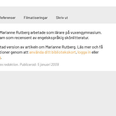
Referenser
Filmatiseringar
Skriv ut
 Marianne Rutberg arbetade som lärare på vuxengymnasium.
am som recensent av engelskspråkig skönlitteratur.
rtad version av artikeln om Marianne Rutberg. Läs mer och få
unktioner genom att
använda ditt bibliotekskort
,
logga in
eller
g
.
ex redaktion. Publicerad: 5 januari 2009