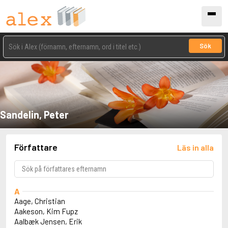
Sök
Sandelin, Peter
Författare
Läs in alla
A
Aage, Christian
Aakeson, Kim Fupz
Aalbæk Jensen, Erik