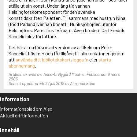
Adolfsson, Maria
ställa ut sin konst. Under lång tid var han
Adolphsen, Peter
Helsingforskorrespondent för den svenska
konsttidskriften Paletten. Tillsammans med hustrun Nina
(född Parland) var han bosatt i Munksjöhöjden utanför
Helsingfors. Paret fick två barn. Även brodern Carl Fredrik
Sandelin blev författare.
Det här är en förkortad version av artikeln om Peter
Sandelin. Läs mer och få tillgång till alla funktioner genom
att
använda ditt bibliotekskort
,
logga in
eller
starta
abonnemang
.
Artikeln skriven av: Anne-Li Nygård Maathz. Publicerad: 9 mars
2006
Senast uppdaterad: 27 juli 2019 av Alex redaktion
Information
Informationsblad om Alex
Aktuell driftinformation
Innehåll