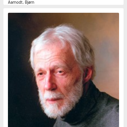
Aamodt, Bjørn
Abani, Christopher
Abbey, Kieran
Abbot, Anthony
Abbott, John
Abbott, Megan
Abdel-Fattah, Randa
Abdolah, Kader
Abé, Kobo
Abedi, Isabel
Abele, Inga
Abgarjan, Narine
Abish, Walter
Aboulela, Leila
Abrahams, Peter (f. 1919)
Abrahams, Peter (f. 1947)
Abrahamson, Emmy
Abse, Dannie
Abu-Jaber, Diana
Abulhawa, Susan
Aburas, Lone
Achebe, Chinua
Achmatova, Anna