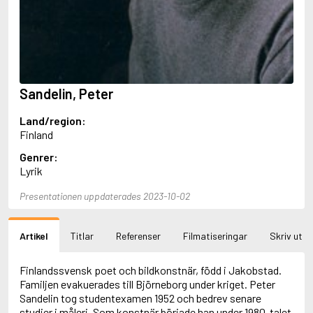
Aciman, André
Ackebo, Lena
Acker, Kathy
Ackroyd, Peter
Adam de la Halle
Adamov, Arthur
Sandelin, Peter
Adams, Douglas
Adams, Herbert
Land/region:
Adams, Jane
Finland
Adams, Richard
Adbåge, Emma
Genrer:
Adbåge, Lisen
Lyrik
Adelborg, Ottilia
Adichie, Chimamanda Ngozi
Presentationen uppdaterades 2023-10-02
Adiga, Aravind
Adler-Olsen, Jussi
Artikel
Titlar
Referenser
Filmatiseringar
Skriv ut
Adlerbeth, Gudmund Jöran
Adnan, Etel
Adolfsson, Eva
Finlandssvensk poet och bildkonstnär, född i Jakobstad.
Adolfsson, Evert
Familjen evakuerades till Björneborg under kriget. Peter
Adolfsson, Gunnar
Sandelin tog studentexamen 1952 och bedrev senare
Adolfsson, Josefine
studier i måleri. Som konstnär började han under 1980-talet