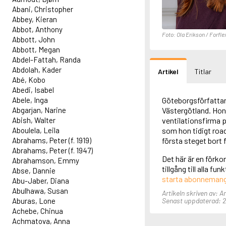
Abani, Christopher
Abbey, Kieran
Abbot, Anthony
Foto: Ola Erikson / Forfle
Abbott, John
Abbott, Megan
Abdel-Fattah, Randa
Abdolah, Kader
Artikel
Titlar
Abé, Kobo
Abedi, Isabel
Abele, Inga
Göteborgsförfattare
Abgarjan, Narine
Västergötland. Hon 
Abish, Walter
ventilationsfirma p
Aboulela, Leila
som hon tidigt roa
Abrahams, Peter (f. 1919)
första steget bort 
Abrahams, Peter (f. 1947)
Det här är en förko
Abrahamson, Emmy
tillgång till alla f
Abse, Dannie
starta abonneman
Abu-Jaber, Diana
Abulhawa, Susan
Artikeln skriven av: 
Aburas, Lone
Senast uppdaterad: 2
Achebe, Chinua
Achmatova, Anna