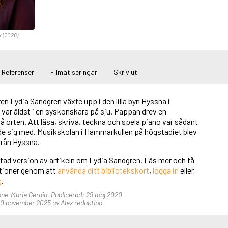
x (2026)
Referenser
Filmatiseringar
Skriv ut
n Lydia Sandgren växte upp i den lilla byn Hyssna i
var äldst i en syskonskara på sju. Pappan drev en
å orten. Att läsa, skriva, teckna och spela piano var sådant
de sig med. Musikskolan i Hammarkullen på högstadiet blev
från Hyssna.
rtad version av artikeln om Lydia Sandgren. Läs mer och få
unktioner genom att
använda ditt bibliotekskort
,
logga in
eller
g
.
Anne-Marie Gerdin. Publicerad: 29 maj 2020
0 november 2025 av Alex redaktion