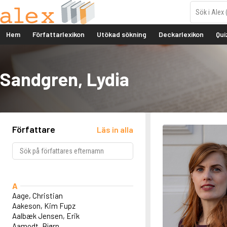
Hem
Författarlexikon
Utökad sökning
Deckarlexikon
Qui
Sandgren, Lydia
Författare
Läs in alla
A
Aage, Christian
Aakeson, Kim Fupz
Aalbæk Jensen, Erik
Aamodt, Bjørn