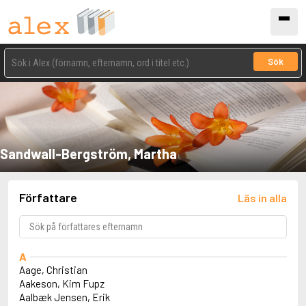
Sök
Sandwall-Bergström, Martha
Författare
Läs in alla
A
Aage, Christian
Aakeson, Kim Fupz
Aalbæk Jensen, Erik