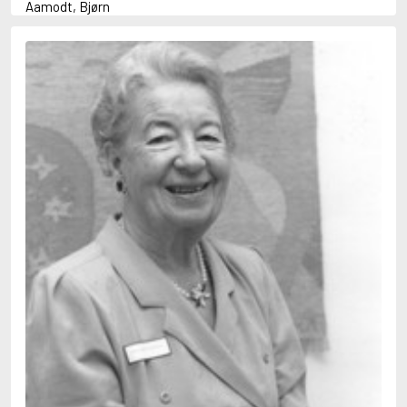
Aamodt, Bjørn
Abani, Christopher
Abbey, Kieran
Abbot, Anthony
Abbott, John
Abbott, Megan
Abdel-Fattah, Randa
Abdolah, Kader
Abé, Kobo
Abedi, Isabel
Abele, Inga
Abgarjan, Narine
Abish, Walter
Aboulela, Leila
Abrahams, Peter (f. 1919)
Abrahams, Peter (f. 1947)
Abrahamson, Emmy
Abse, Dannie
Abu-Jaber, Diana
Abulhawa, Susan
Aburas, Lone
Achebe, Chinua
Achmatova, Anna