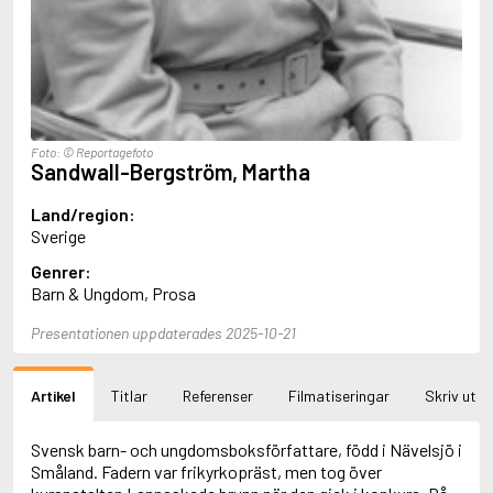
Aciman, André
Ackebo, Lena
Acker, Kathy
Ackroyd, Peter
Adam de la Halle
Adamov, Arthur
Adams, Douglas
Foto: © Reportagefoto
Sandwall-Bergström, Martha
Adams, Herbert
Adams, Jane
Land/region:
Adams, Richard
Sverige
Adbåge, Emma
Adbåge, Lisen
Genrer:
Adelborg, Ottilia
Barn & Ungdom, Prosa
Adichie, Chimamanda Ngozi
Adiga, Aravind
Presentationen uppdaterades 2025-10-21
Adler-Olsen, Jussi
Adlerbeth, Gudmund Jöran
Adnan, Etel
Artikel
Titlar
Referenser
Filmatiseringar
Skriv ut
Adolfsson, Eva
Adolfsson, Evert
Svensk barn- och ungdomsboksförfattare, född i Nävelsjö i
Adolfsson, Gunnar
Småland. Fadern var frikyrkopräst, men tog över
Adolfsson, Josefine