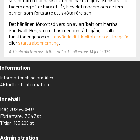
kuranstalten Lannaskede brunn när den gick i konkurs. Då
Adolfsson, Maria
fadern dog efter bara ett år, blev det modern och de fem
Adolphsen, Peter
barnen som fortsatte att sköta rörelsen.
Det här är en förkortad version av artikeln om Martha
Sandwall-Bergström. Läs mer och få tillgång till alla
funktioner genom att
använda ditt bibliotekskort
,
logga in
eller
starta abonnemang
.
Artikeln skriven av: Brita Lodén. Publicerad: 13 juni 2024
Information
Informationsblad om Alex
Aktuell driftinformation
Innehåll
Idag 2026-08-07
Författare: 7 047 st
Titlar: 185 299 st
Administration