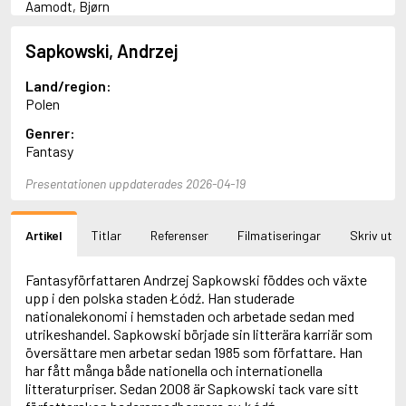
Aamodt, Bjørn
Abani, Christopher
Abbey, Kieran
Sapkowski, Andrzej
Abbot, Anthony
Abbott, John
Land/region:
Abbott, Megan
Polen
Abdel-Fattah, Randa
Genrer:
Abdolah, Kader
Fantasy
Abé, Kobo
Abedi, Isabel
Presentationen uppdaterades 2026-04-19
Abele, Inga
Abgarjan, Narine
Abish, Walter
Artikel
Titlar
Referenser
Filmatiseringar
Skriv ut
Aboulela, Leila
Abrahams, Peter (f. 1919)
Abrahams, Peter (f. 1947)
Fantasyförfattaren Andrzej Sapkowski föddes och växte
Abrahamson, Emmy
upp i den polska staden Łódź. Han studerade
Abse, Dannie
nationalekonomi i hemstaden och arbetade sedan med
Abu-Jaber, Diana
utrikeshandel. Sapkowski började sin litterära karriär som
Abulhawa, Susan
översättare men arbetar sedan 1985 som författare. Han
Aburas, Lone
har fått många både nationella och internationella
Achebe, Chinua
litteraturpriser. Sedan 2008 är Sapkowski tack vare sitt
Achmatova, Anna