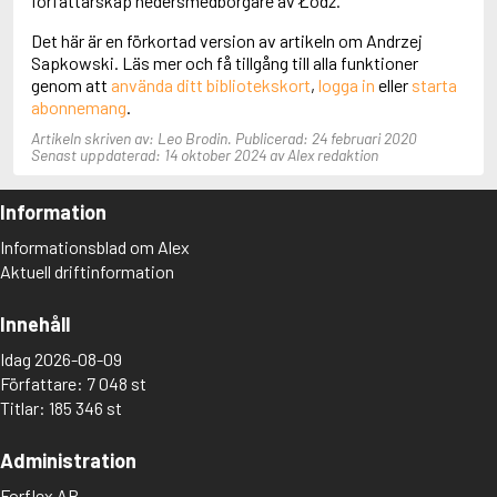
författarskap hedersmedborgare av Łódź.
Aciman, André
Det här är en förkortad version av artikeln om Andrzej
Ackebo, Lena
Sapkowski. Läs mer och få tillgång till alla funktioner
Acker, Kathy
genom att
använda ditt bibliotekskort
,
logga in
eller
starta
Ackroyd, Peter
abonnemang
.
Adam de la Halle
Adamov, Arthur
Artikeln skriven av: Leo Brodin. Publicerad: 24 februari 2020
Adams, Douglas
Senast uppdaterad: 14 oktober 2024 av Alex redaktion
Adams, Herbert
Adams, Jane
Information
Adams, Richard
Adbåge, Emma
Informationsblad om Alex
Adbåge, Lisen
Aktuell driftinformation
Adelborg, Ottilia
Adichie, Chimamanda Ngozi
Innehåll
Adiga, Aravind
Adler-Olsen, Jussi
Idag 2026-08-09
Adlerbeth, Gudmund Jöran
Författare: 7 048 st
Adnan, Etel
Titlar: 185 346 st
Adolfsson, Eva
Adolfsson, Evert
Administration
Adolfsson, Gunnar
Adolfsson, Josefine
Forflex AB