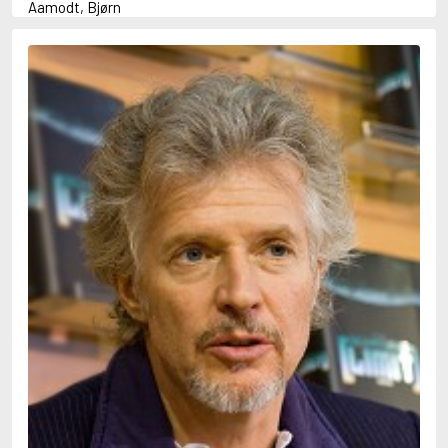
Aamodt, Bjørn
Abani, Christopher
Abbey, Kieran
Abbot, Anthony
Abbott, John
Abbott, Megan
Abdel-Fattah, Randa
Abdolah, Kader
Abé, Kobo
Abedi, Isabel
Abele, Inga
Abgarjan, Narine
Abish, Walter
Aboulela, Leila
Abrahams, Peter (f. 1919)
Abrahams, Peter (f. 1947)
Abrahamson, Emmy
Abse, Dannie
Abu-Jaber, Diana
Abulhawa, Susan
Aburas, Lone
Achebe, Chinua
Achmatova, Anna