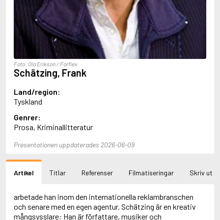
Aciman, André
Ackebo, Lena
Acker, Kathy
Ackroyd, Peter
Adam de la Halle
Adamov, Arthur
Foto: Ola Erikson / Forflex
Adams, Douglas
Schätzing, Frank
Adams, Herbert
Adams, Jane
Land/region:
Adams, Richard
Tyskland
Adbåge, Emma
Genrer:
Adbåge, Lisen
Prosa, Kriminallitteratur
Adelborg, Ottilia
Adichie, Chimamanda Ngozi
Presentationen uppdaterades 2026-06-09
Adiga, Aravind
Adler-Olsen, Jussi
Adlerbeth, Gudmund Jöran
Artikel
Titlar
Referenser
Filmatiseringar
Skriv ut
Adnan, Etel
Adolfsson, Eva
Adolfsson, Evert
arbetade han inom den internationella reklambranschen
Adolfsson, Gunnar
och senare med en egen agentur. Schätzing är en kreativ
Adolfsson, Josefine
mångsysslare: Han är författare, musiker och