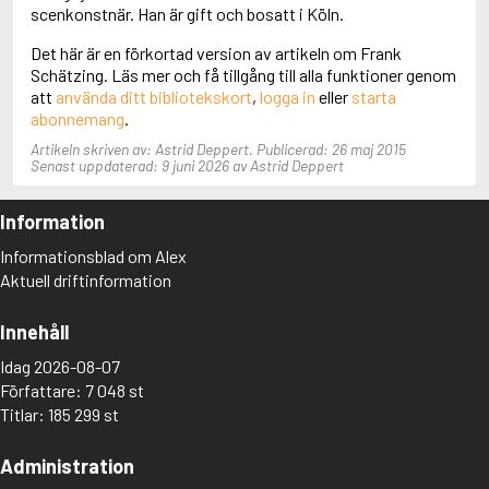
Adolfsson, Maria
scenkonstnär. Han är gift och bosatt i Köln.
Adolphsen, Peter
Det här är en förkortad version av artikeln om Frank
Schätzing. Läs mer och få tillgång till alla funktioner genom
att
använda ditt bibliotekskort
,
logga in
eller
starta
abonnemang
.
Artikeln skriven av: Astrid Deppert. Publicerad: 26 maj 2015
Senast uppdaterad: 9 juni 2026 av Astrid Deppert
Information
Informationsblad om Alex
Aktuell driftinformation
Innehåll
Idag 2026-08-07
Författare: 7 048 st
Titlar: 185 299 st
Administration