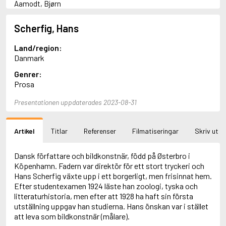
Aamodt, Bjørn
Abani, Christopher
Abbey, Kieran
Scherfig, Hans
Abbot, Anthony
Abbott, John
Land/region:
Abbott, Megan
Danmark
Abdel-Fattah, Randa
Genrer:
Abdolah, Kader
Prosa
Abé, Kobo
Abedi, Isabel
Presentationen uppdaterades 2023-08-31
Abele, Inga
Abgarjan, Narine
Abish, Walter
Artikel
Titlar
Referenser
Filmatiseringar
Skriv ut
Aboulela, Leila
Abrahams, Peter (f. 1919)
Abrahams, Peter (f. 1947)
Dansk författare och bildkonstnär, född på Østerbro i
Abrahamson, Emmy
Köpenhamn. Fadern var direktör för ett stort tryckeri och
Abse, Dannie
Hans Scherfig växte upp i ett borgerligt, men frisinnat hem.
Abu-Jaber, Diana
Efter studentexamen 1924 läste han zoologi, tyska och
Abulhawa, Susan
litteraturhistoria, men efter att 1928 ha haft sin första
Aburas, Lone
utställning uppgav han studierna. Hans önskan var i stället
Achebe, Chinua
att leva som bildkonstnär (målare).
Achmatova, Anna