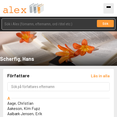
Sök
Scherfig, Hans
Författare
Läs in alla
A
Aage, Christian
Aakeson, Kim Fupz
Aalbæk Jensen, Erik