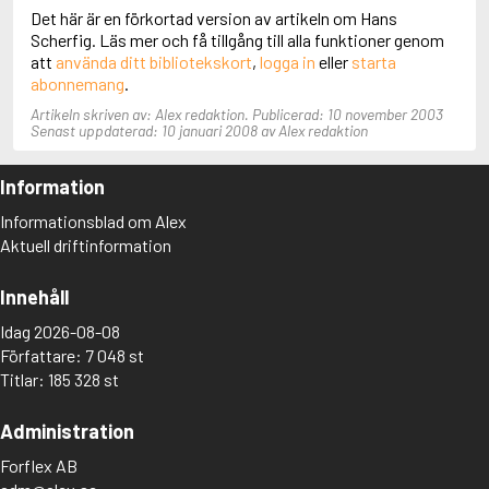
Det här är en förkortad version av artikeln om Hans
Aciman, André
Scherfig. Läs mer och få tillgång till alla funktioner genom
Ackebo, Lena
att
använda ditt bibliotekskort
,
logga in
eller
starta
Acker, Kathy
abonnemang
.
Ackroyd, Peter
Adam de la Halle
Artikeln skriven av: Alex redaktion. Publicerad: 10 november 2003
Adamov, Arthur
Senast uppdaterad: 10 januari 2008 av Alex redaktion
Adams, Douglas
Adams, Herbert
Information
Adams, Jane
Adams, Richard
Informationsblad om Alex
Adbåge, Emma
Aktuell driftinformation
Adbåge, Lisen
Adelborg, Ottilia
Innehåll
Adichie, Chimamanda Ngozi
Adiga, Aravind
Idag 2026-08-08
Adler-Olsen, Jussi
Författare: 7 048 st
Adlerbeth, Gudmund Jöran
Titlar: 185 328 st
Adnan, Etel
Adolfsson, Eva
Administration
Adolfsson, Evert
Adolfsson, Gunnar
Forflex AB
Adolfsson, Josefine