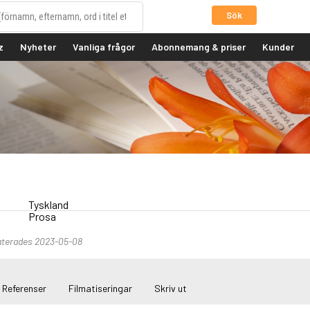
Sök
z
Nyheter
Vanliga frågor
Abonnemang & priser
Kunder
a
Tyskland
Prosa
aterades 2023-05-08
Referenser
Filmatiseringar
Skriv ut