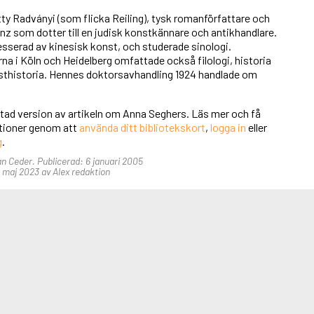
y Radványi (som flicka Reiling), tysk romanförfattare och
ainz som dotter till en judisk konstkännare och antikhandlare.
resserad av kinesisk konst, och studerade sinologi.
na i Köln och Heidelberg omfattade också filologi, historia
sthistoria. Hennes doktorsavhandling 1924 handlade om
rtad version av artikeln om Anna Seghers. Läs mer och få
unktioner genom att
använda ditt bibliotekskort
,
logga in
eller
g
.
an Ceder. Publicerad: 6 januari 2005
maj 2023 av Alex redaktion