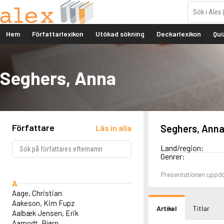
Hem
Författarlexikon
Utökad sökning
Deckarlexikon
Qui
Seghers, Anna
Författare
Seghers, Ann
Läs in alla
Land/region:
Genrer:
Presentationen uppd
A
Aage, Christian
Aakeson, Kim Fupz
Artikel
Titlar
Aalbæk Jensen, Erik
Aamodt, Bjørn