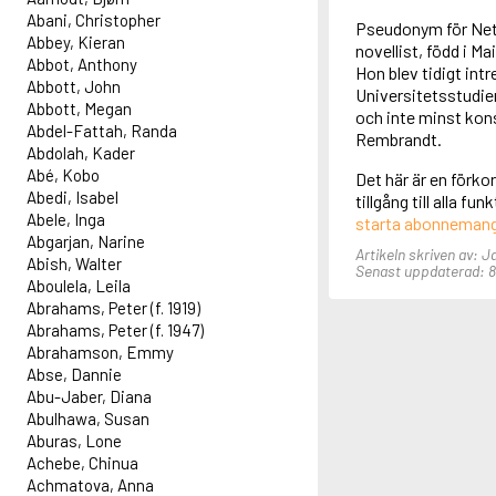
Abani, Christopher
Pseudonym för Nett
Abbey, Kieran
novellist, född i M
Abbot, Anthony
Hon blev tidigt int
Abbott, John
Universitetsstudier
Abbott, Megan
och inte minst kon
Abdel-Fattah, Randa
Rembrandt.
Abdolah, Kader
Abé, Kobo
Det här är en förko
Abedi, Isabel
tillgång till alla f
Abele, Inga
starta abonneman
Abgarjan, Narine
Artikeln skriven av: J
Abish, Walter
Senast uppdaterad: 8 
Aboulela, Leila
Abrahams, Peter (f. 1919)
Abrahams, Peter (f. 1947)
Abrahamson, Emmy
Abse, Dannie
Abu-Jaber, Diana
Abulhawa, Susan
Aburas, Lone
Achebe, Chinua
Achmatova, Anna