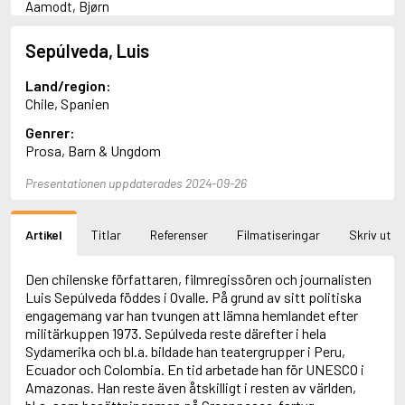
Aamodt, Bjørn
Abani, Christopher
Abbey, Kieran
Sepúlveda, Luis
Abbot, Anthony
Abbott, John
Land/region:
Abbott, Megan
Chile, Spanien
Abdel-Fattah, Randa
Genrer:
Abdolah, Kader
Prosa, Barn & Ungdom
Abé, Kobo
Abedi, Isabel
Presentationen uppdaterades 2024-09-26
Abele, Inga
Abgarjan, Narine
Abish, Walter
Artikel
Titlar
Referenser
Filmatiseringar
Skriv ut
Aboulela, Leila
Abrahams, Peter (f. 1919)
Abrahams, Peter (f. 1947)
Den chilenske författaren, filmregissören och journalisten
Abrahamson, Emmy
Luis Sepúlveda föddes i Ovalle. På grund av sitt politiska
Abse, Dannie
engagemang var han tvungen att lämna hemlandet efter
Abu-Jaber, Diana
militärkuppen 1973. Sepúlveda reste därefter i hela
Abulhawa, Susan
Sydamerika och bl.a. bildade han teatergrupper i Peru,
Aburas, Lone
Ecuador och Colombia. En tid arbetade han för UNESCO i
Achebe, Chinua
Amazonas. Han reste även åtskilligt i resten av världen,
Achmatova, Anna