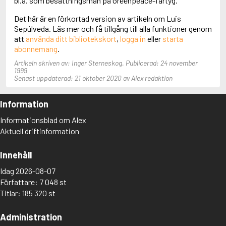
bl.a. som besättningsman på Greenpeace-fartyg.
Aciman, André
Det här är en förkortad version av artikeln om Luis
Ackebo, Lena
Sepúlveda. Läs mer och få tillgång till alla funktioner genom
Acker, Kathy
att
använda ditt bibliotekskort
,
logga in
eller
starta
Ackroyd, Peter
abonnemang
.
Adam de la Halle
Adamov, Arthur
Artikeln skriven av: Inger Sterneskog. Publicerad: 24 november
Adams, Douglas
1999
Senast uppdaterad: 21 oktober 2020 av Alex redaktion
Adams, Herbert
Adams, Jane
Adams, Richard
Information
Adbåge, Emma
Informationsblad om Alex
Adbåge, Lisen
Aktuell driftinformation
Adelborg, Ottilia
Adichie, Chimamanda Ngozi
Adiga, Aravind
Innehåll
Adler-Olsen, Jussi
Idag 2026-08-07
Adlerbeth, Gudmund Jöran
Adnan, Etel
Författare: 7 048 st
Adolfsson, Eva
Titlar: 185 320 st
Adolfsson, Evert
Adolfsson, Gunnar
Administration
Adolfsson, Josefine