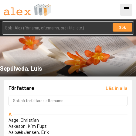
Sök
Sepúlveda, Luis
Författare
Läs in alla
A
Aage, Christian
Aakeson, Kim Fupz
Aalbæk Jensen, Erik