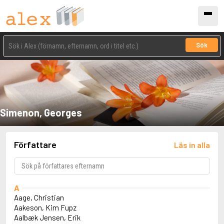
Sök
Simenon, Georges
Författare
Läs in alla
A
Aage, Christian
Aakeson, Kim Fupz
Aalbæk Jensen, Erik