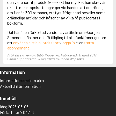
och var enormt produktiv – exakt hur mycket han skrev är
Adolfsson, Maria
oklart, men uppskattningar ger vid handen att det rör sig
Adolphsen, Peter
om fler än 300 romaner, ett fyrsiffrigt antal noveller samt
oräkneliga artiklar och kåserier av vilka få publicerats i
bokform.
Det här är en förkortad version av artikeln om Georges
Simenon. Läs mer och få tillgång till alla funktioner genom
att
använda ditt bibliotekskort
,
logga in
eller
starta
abonnemang
.
Artikeln skriven av: Bibbi Wopenka. Publicerad: 11 april 2017
Senast uppdaterad: 4 maj 2026 av Johan Wopenka
Information
Informationsblad om Alex
Aktuell driftinformation
Innehåll
Idag 2026-08-06
Författare: 7 047 st