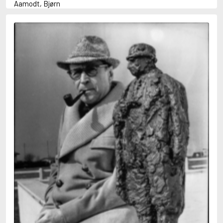
Aamodt, Bjørn
Abani, Christopher
Abbey, Kieran
Abbot, Anthony
Abbott, John
Abbott, Megan
Abdel-Fattah, Randa
Abdolah, Kader
Abé, Kobo
Abedi, Isabel
Abele, Inga
Abgarjan, Narine
Abish, Walter
Aboulela, Leila
Abrahams, Peter (f. 1919)
Abrahams, Peter (f. 1947)
Abrahamson, Emmy
Abse, Dannie
Abu-Jaber, Diana
Abulhawa, Susan
Aburas, Lone
Achebe, Chinua
Achmatova, Anna