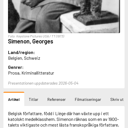
Aciman, André
Ackebo, Lena
Acker, Kathy
Ackroyd, Peter
Adam de la Halle
Adamov, Arthur
Foto: Keystone Pictures USA / TT (1973)
Adams, Douglas
Simenon, Georges
Adams, Herbert
Adams, Jane
Land/region:
Adams, Richard
Belgien, Schweiz
Adbåge, Emma
Genrer:
Adbåge, Lisen
Prosa, Kriminallitteratur
Adelborg, Ottilia
Adichie, Chimamanda Ngozi
Presentationen uppdaterades 2026-05-04
Adiga, Aravind
Adler-Olsen, Jussi
Adlerbeth, Gudmund Jöran
Artikel
Titlar
Referenser
Filmatiseringar
Skriv ut
Adnan, Etel
Adolfsson, Eva
Belgisk författare, född i Liège där han växte upp i ett
Adolfsson, Evert
katolskt medelklasshem. Simenon räknas som en av 1900-
Adolfsson, Gunnar
talets viktigaste och mest lästa franskspråkiga författare,
Adolfsson, Josefine