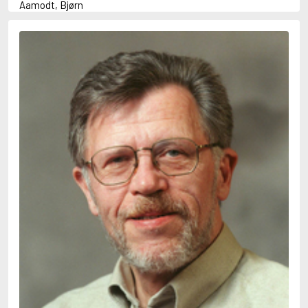
Aamodt, Bjørn
Abani, Christopher
Abbey, Kieran
Abbot, Anthony
Abbott, John
Abbott, Megan
Abdel-Fattah, Randa
Abdolah, Kader
Abé, Kobo
Abedi, Isabel
Abele, Inga
Abgarjan, Narine
Abish, Walter
Aboulela, Leila
Abrahams, Peter (f. 1919)
Abrahams, Peter (f. 1947)
Abrahamson, Emmy
Abse, Dannie
Abu-Jaber, Diana
Abulhawa, Susan
Aburas, Lone
Achebe, Chinua
Achmatova, Anna