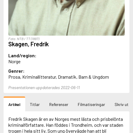
Aciman, André
Ackebo, Lena
Acker, Kathy
Ackroyd, Peter
Adam de la Halle
Adamov, Arthur
Foto: NTB / TT (1997)
Adams, Douglas
Skagen, Fredrik
Adams, Herbert
Adams, Jane
Land/region:
Adams, Richard
Norge
Adbåge, Emma
Genrer:
Adbåge, Lisen
Prosa, Kriminallitteratur, Dramatik, Barn & Ungdom
Adelborg, Ottilia
Adichie, Chimamanda Ngozi
Presentationen uppdaterades 2022-06-11
Adiga, Aravind
Adler-Olsen, Jussi
Adlerbeth, Gudmund Jöran
Artikel
Titlar
Referenser
Filmatiseringar
Skriv ut
Adnan, Etel
Adolfsson, Eva
Adolfsson, Evert
Fredrik Skagen är en av Norges mest lästa och prisbelönta
Adolfsson, Gunnar
kriminalförfattare. Han föddes i Trondheim, och var staden
Adolfsson, Josefine
trogen i hela sitt liv. Som ung övervägde han att bli