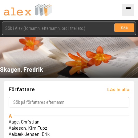
Sök
Skagen, Fredrik
Författare
Läs in alla
A
Aage, Christian
Aakeson, Kim Fupz
Aalbæk Jensen, Erik