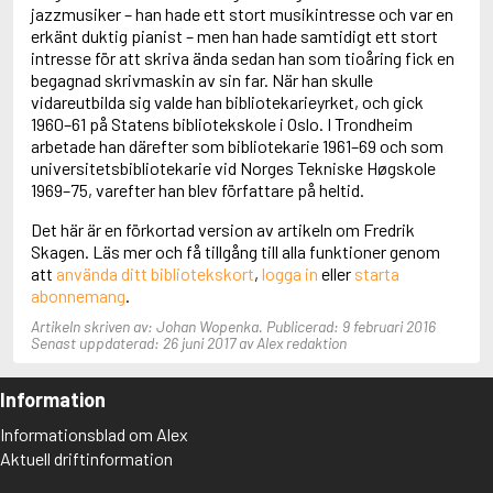
Adolfsson, Maria
jazzmusiker – han hade ett stort musikintresse och var en
Adolphsen, Peter
erkänt duktig pianist – men han hade samtidigt ett stort
intresse för att skriva ända sedan han som tioåring fick en
begagnad skrivmaskin av sin far. När han skulle
vidareutbilda sig valde han bibliotekarieyrket, och gick
1960–61 på Statens bibliotekskole i Oslo. I Trondheim
arbetade han därefter som bibliotekarie 1961–69 och som
universitetsbibliotekarie vid Norges Tekniske Høgskole
1969–75, varefter han blev författare på heltid.
Det här är en förkortad version av artikeln om Fredrik
Skagen. Läs mer och få tillgång till alla funktioner genom
att
använda ditt bibliotekskort
,
logga in
eller
starta
abonnemang
.
Artikeln skriven av: Johan Wopenka. Publicerad: 9 februari 2016
Senast uppdaterad: 26 juni 2017 av Alex redaktion
Information
Informationsblad om Alex
Aktuell driftinformation