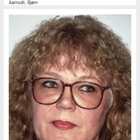
Aamodt, Bjørn
Abani, Christopher
Abbey, Kieran
Abbot, Anthony
Abbott, John
Abbott, Megan
Abdel-Fattah, Randa
Abdolah, Kader
Abé, Kobo
Abedi, Isabel
Abele, Inga
Abgarjan, Narine
Abish, Walter
Aboulela, Leila
Abrahams, Peter (f. 1919)
Abrahams, Peter (f. 1947)
Abrahamson, Emmy
Abse, Dannie
Abu-Jaber, Diana
Abulhawa, Susan
Aburas, Lone
Achebe, Chinua
Achmatova, Anna