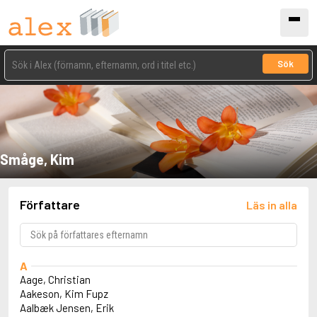
Sök
Småge, Kim
Författare
Läs in alla
A
Aage, Christian
Aakeson, Kim Fupz
Aalbæk Jensen, Erik