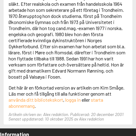
Adolfsson, Maria
släkt. Efter realskola och examen från handelsskola 1964
Adolphsen, Peter
arbetade hon som sekreterare på ett företag i Trondheim.
1970 återupptog hon dock studierna, först på Trondheim
Økonomiske Gymnas och från 1973 på Universitetet i
Trondheim, där hon tog cand.mag.-examen 1977 i norska,
engelska och geografi. 1980 blev hon den första
certifierade kvinnliga dykinstruktören i Norges
Dykkerforbund. Efter sin examen har hon arbetat som bl.a.
lärare, först i Møre och Romsdal, därefter i Trondheim som
hon flyttade tillbaka till 1988. Sedan 1991 har hon varit
verksam som författare och översättare på heltid. Hon är
gift med dramatikern Edvard Normann Rønning, och
bosatt på Valsøya i Fosen.
Det här är en förkortad version av artikeln om Kim Småge.
Läs mer och få tillgång till alla funktioner genom att
använda ditt bibliotekskort
,
logga in
eller
starta
abonnemang
.
Artikeln skriven av: Alex redaktion. Publicerad: 20 december 2001
Senast uppdaterad: 10 oktober 2025 av Alex redaktion
Information