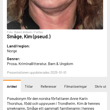
Aciman, André
Ackebo, Lena
Acker, Kathy
Ackroyd, Peter
Adam de la Halle
Adamov, Arthur
Foto: Robert Ahlbom / Forflex
Adams, Douglas
Småge, Kim (pseud.)
Adams, Herbert
Adams, Jane
Land/region:
Adams, Richard
Norge
Adbåge, Emma
Genrer:
Adbåge, Lisen
Prosa, Kriminallitteratur, Barn & Ungdom
Adelborg, Ottilia
Adichie, Chimamanda Ngozi
Presentationen uppdaterades 2025-10-10
Adiga, Aravind
Adler-Olsen, Jussi
Adlerbeth, Gudmund Jöran
Artikel
Titlar
Referenser
Filmatiseringar
Skriv ut
Adnan, Etel
Adolfsson, Eva
Adolfsson, Evert
Pseudonym för den norska författaren Anne Karin
Adolfsson, Gunnar
Thorshus, född och uppvuxen i Trondheim. Kim är hennes
Adolfsson, Josefine
smeknamn, Småge ett gammalt familjenamn i hennes