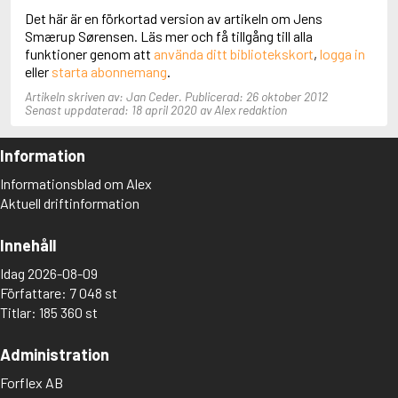
Det här är en förkortad version av artikeln om Jens
Smærup Sørensen. Läs mer och få tillgång till alla
funktioner genom att
använda ditt bibliotekskort
,
logga in
eller
starta abonnemang
.
Artikeln skriven av: Jan Ceder. Publicerad: 26 oktober 2012
Senast uppdaterad: 18 april 2020 av Alex redaktion
Information
Informationsblad om Alex
Aktuell driftinformation
Innehåll
Idag 2026-08-09
Författare: 7 048 st
Titlar: 185 360 st
Administration
Forflex AB