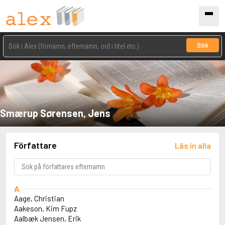
Sök
Smærup Sørensen, Jens
Författare
Läs in alla
A
Aage, Christian
Aakeson, Kim Fupz
Aalbæk Jensen, Erik