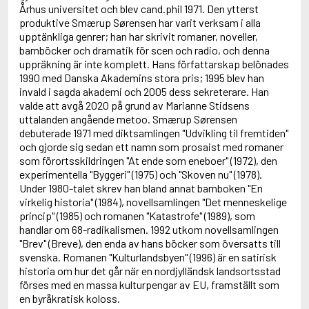
Adolfsson, Maria
Århus universitet och blev cand.phil 1971. Den ytterst
Adolphsen, Peter
produktive Smærup Sørensen har varit verksam i alla
upptänkliga genrer; han har skrivit romaner, noveller,
barnböcker och dramatik för scen och radio, och denna
uppräkning är inte komplett. Hans författarskap belönades
1990 med Danska Akademins stora pris; 1995 blev han
invald i sagda akademi och 2005 dess sekreterare. Han
valde att avgå 2020 på grund av Marianne Stidsens
uttalanden angående metoo. Smærup Sørensen
debuterade 1971 med diktsamlingen "Udvikling til fremtiden"
och gjorde sig sedan ett namn som prosaist med romaner
som förortsskildringen "At ende som eneboer" (1972), den
experimentella "Byggeri" (1975) och "Skoven nu" (1978).
Under 1980-talet skrev han bland annat barnboken "En
virkelig historia" (1984), novellsamlingen "Det menneskelige
princip" (1985) och romanen "Katastrofe" (1989), som
handlar om 68-radikalismen. 1992 utkom novellsamlingen
"Brev" (Breve), den enda av hans böcker som översatts till
svenska. Romanen "Kulturlandsbyen" (1996) är en satirisk
historia om hur det går när en nordjylländsk landsortsstad
förses med en massa kulturpengar av EU, framställt som
en byråkratisk koloss.