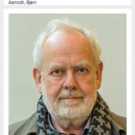
Aamodt, Bjørn
Abani, Christopher
Abbey, Kieran
Abbot, Anthony
Abbott, John
Abbott, Megan
Abdel-Fattah, Randa
Abdolah, Kader
Abé, Kobo
Abedi, Isabel
Abele, Inga
Abgarjan, Narine
Abish, Walter
Aboulela, Leila
Abrahams, Peter (f. 1919)
Abrahams, Peter (f. 1947)
Abrahamson, Emmy
Abse, Dannie
Abu-Jaber, Diana
Abulhawa, Susan
Aburas, Lone
Achebe, Chinua
Achmatova, Anna