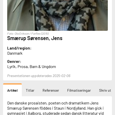
Aciman, André
Ackebo, Lena
Acker, Kathy
Ackroyd, Peter
Adam de la Halle
Adamov, Arthur
Foto: Ola Erikson / Forflex (2015)
Adams, Douglas
Smærup Sørensen, Jens
Adams, Herbert
Adams, Jane
Land/region:
Adams, Richard
Danmark
Adbåge, Emma
Genrer:
Adbåge, Lisen
Lyrik, Prosa, Barn & Ungdom
Adelborg, Ottilia
Adichie, Chimamanda Ngozi
Presentationen uppdaterades 2025-02-06
Adiga, Aravind
Adler-Olsen, Jussi
Adlerbeth, Gudmund Jöran
Artikel
Titlar
Referenser
Filmatiseringar
Skriv ut
Adnan, Etel
Adolfsson, Eva
Adolfsson, Evert
Den danske prosaisten, poeten och dramatikern Jens
Adolfsson, Gunnar
Smærup Sørensen föddes i Staun i Nordjylland. Han gick i
Adolfsson, Josefine
gymnasiet i Aalborg, studerade sedan dansk litteratur vid