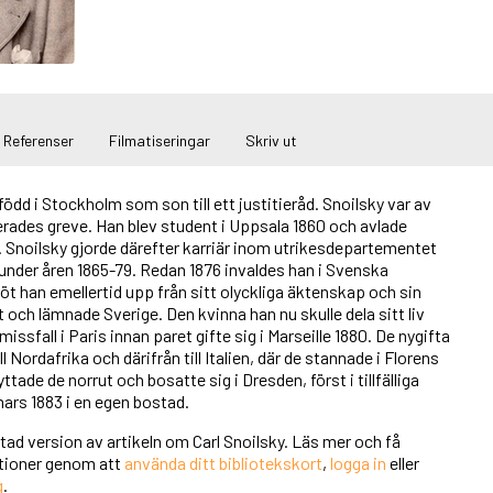
Referenser
Filmatiseringar
Skriv ut
född i Stockholm som son till ett justitieråd. Snoilsky var av
lerades greve. Han blev student i Uppsala 1860 och avlade
 Snoilsky gjorde därefter karriär inom utrikesdepartementet
t under åren 1865-79. Redan 1876 invaldes han i Svenska
t han emellertid upp från sitt olyckliga äktenskap och sin
 och lämnade Sverige. Den kvinna han nu skulle dela sitt liv
issfall i Paris innan paret gifte sig i Marseille 1880. De nygifta
l Nordafrika och därifrån till Italien, där de stannade i Florens
lyttade de norrut och bosatte sig i Dresden, först i tillfälliga
ars 1883 i en egen bostad.
rtad version av artikeln om Carl Snoilsky. Läs mer och få
unktioner genom att
använda ditt bibliotekskort
,
logga in
eller
g
.