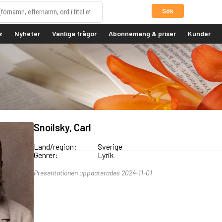
Sök
z
Nyheter
Vanliga frågor
Abonnemang & priser
Kunder
Snoilsky, Carl
Land/region:
Sverige
Genrer:
Lyrik
Presentationen uppdaterades 2024-11-01