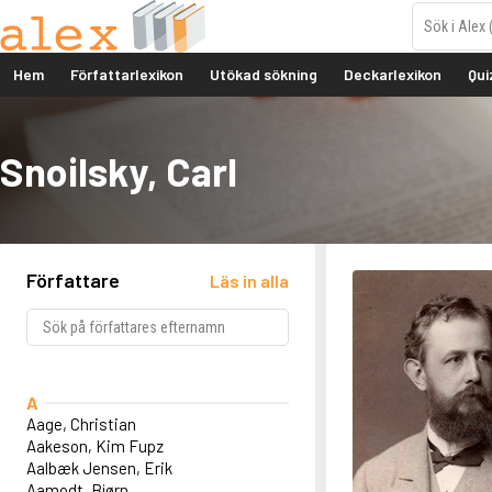
Hem
Författarlexikon
Utökad sökning
Deckarlexikon
Qui
Snoilsky, Carl
Författare
Läs in alla
A
Aage, Christian
Aakeson, Kim Fupz
Aalbæk Jensen, Erik
Aamodt, Bjørn