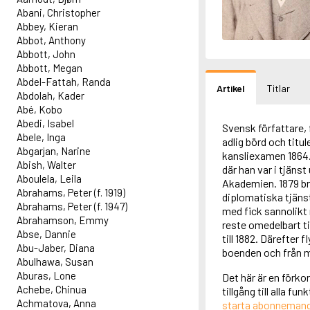
Abani, Christopher
Abbey, Kieran
Abbot, Anthony
Abbott, John
Abbott, Megan
Abdel-Fattah, Randa
Artikel
Titlar
Abdolah, Kader
Abé, Kobo
Abedi, Isabel
Svensk författare, 
Abele, Inga
adlig börd och titu
Abgarjan, Narine
kansliexamen 1864.
Abish, Walter
där han var i tjäns
Aboulela, Leila
Akademien. 1879 brö
Abrahams, Peter (f. 1919)
diplomatiska tjänst
Abrahams, Peter (f. 1947)
med fick sannolikt m
Abrahamson, Emmy
reste omedelbart til
Abse, Dannie
till 1882. Därefter f
Abu-Jaber, Diana
boenden och från m
Abulhawa, Susan
Aburas, Lone
Det här är en förko
Achebe, Chinua
tillgång till alla f
Achmatova, Anna
starta abonneman