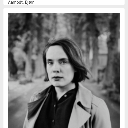
Aamodt, Bjørn
Abani, Christopher
Abbey, Kieran
Abbot, Anthony
Abbott, John
Abbott, Megan
Abdel-Fattah, Randa
Abdolah, Kader
Abé, Kobo
Abedi, Isabel
Abele, Inga
Abgarjan, Narine
Abish, Walter
Aboulela, Leila
Abrahams, Peter (f. 1919)
Abrahams, Peter (f. 1947)
Abrahamson, Emmy
Abse, Dannie
Abu-Jaber, Diana
Abulhawa, Susan
Aburas, Lone
Achebe, Chinua
Achmatova, Anna