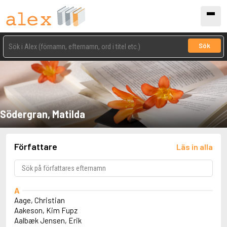
Sök
Södergran, Matilda
Författare
Läs in alla
A
Aage, Christian
Aakeson, Kim Fupz
Aalbæk Jensen, Erik