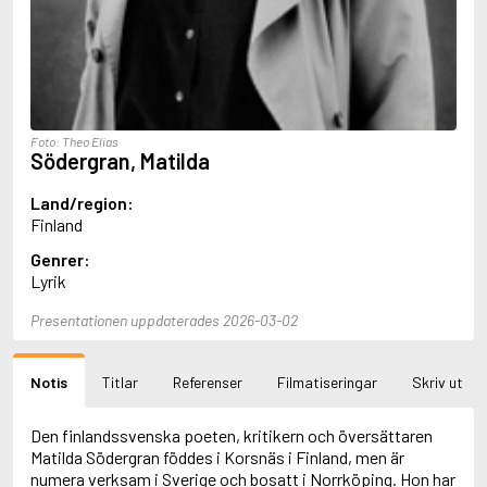
Aciman, André
Ackebo, Lena
Acker, Kathy
Ackroyd, Peter
Adam de la Halle
Adamov, Arthur
Foto: Theo Elias
Adams, Douglas
Södergran, Matilda
Adams, Herbert
Adams, Jane
Land/region:
Adams, Richard
Finland
Adbåge, Emma
Genrer:
Adbåge, Lisen
Lyrik
Adelborg, Ottilia
Adichie, Chimamanda Ngozi
Presentationen uppdaterades 2026-03-02
Adiga, Aravind
Adler-Olsen, Jussi
Adlerbeth, Gudmund Jöran
Notis
Titlar
Referenser
Filmatiseringar
Skriv ut
Adnan, Etel
Adolfsson, Eva
Adolfsson, Evert
Den finlandssvenska poeten, kritikern och översättaren
Adolfsson, Gunnar
Matilda Södergran föddes i Korsnäs i Finland, men är
Adolfsson, Josefine
numera verksam i Sverige och bosatt i Norrköping. Hon har