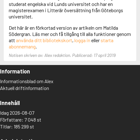
Adolfsson, Maria
studerat engelska vid Lunds universitet och har en
Adolphsen, Peter
magisterexamen i Litterär översättning från Göteborgs
universitet.
Det här är en förkortad version av artikeln om Matilda
Södergran. Läs mer och få tillgång till alla funktioner genom
att
använda ditt bibliotekskort
,
logga in
eller
starta
abonnemang
.
Notisen skriven av: Alex redaktion. Publicerad: 17 april 2019
Information
Informationsblad om Alex
Aktuell driftinformation
Innehåll
Idag 2026-08-07
Författare: 7 048 st
Titlar: 185 299 st