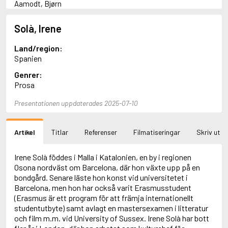
Aamodt, Bjørn
Abani, Christopher
Abbey, Kieran
Solà, Irene
Abbot, Anthony
Abbott, John
Land/region:
Abbott, Megan
Spanien
Abdel-Fattah, Randa
Genrer:
Abdolah, Kader
Prosa
Abé, Kobo
Abedi, Isabel
Presentationen uppdaterades 2025-07-10
Abele, Inga
Abgarjan, Narine
Abish, Walter
Artikel
Titlar
Referenser
Filmatiseringar
Skriv ut
Aboulela, Leila
Abrahams, Peter (f. 1919)
Abrahams, Peter (f. 1947)
Irene Solà föddes i Malla i Katalonien, en by i regionen
Abrahamson, Emmy
Osona nordväst om Barcelona, där hon växte upp på en
Abse, Dannie
bondgård. Senare läste hon konst vid universitetet i
Abu-Jaber, Diana
Barcelona, men hon har också varit Erasmusstudent
Abulhawa, Susan
(Erasmus är ett program för att främja internationellt
Aburas, Lone
studentutbyte) samt avlagt en mastersexamen i litteratur
Achebe, Chinua
och film m.m. vid University of Sussex. Irene Solà har bott
Achmatova, Anna