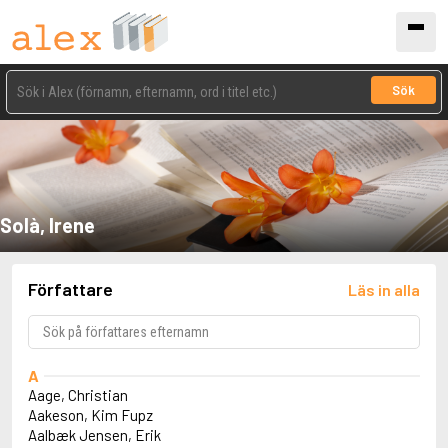
Sök
Solà, Irene
Författare
Läs in alla
A
Aage, Christian
Aakeson, Kim Fupz
Aalbæk Jensen, Erik