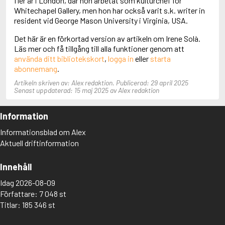
fler år i London, där hon arbetat som kulturchef för
Aciman, André
Whitechapel Gallery, men hon har också varit s.k. writer in
Ackebo, Lena
resident vid George Mason University i Virginia, USA.
Acker, Kathy
Det här är en förkortad version av artikeln om Irene Solà.
Ackroyd, Peter
Läs mer och få tillgång till alla funktioner genom att
Adam de la Halle
använda ditt bibliotekskort
,
logga in
eller
starta
Adamov, Arthur
abonnemang
.
Adams, Douglas
Adams, Herbert
Artikeln skriven av: Alex redaktion. Publicerad: 29 april 2025
Adams, Jane
Senast uppdaterad: 15 maj 2025 av Alex redaktion
Adams, Richard
Adbåge, Emma
Information
Adbåge, Lisen
Adelborg, Ottilia
Informationsblad om Alex
Adichie, Chimamanda Ngozi
Aktuell driftinformation
Adiga, Aravind
Adler-Olsen, Jussi
Innehåll
Adlerbeth, Gudmund Jöran
Adnan, Etel
Idag 2026-08-09
Adolfsson, Eva
Författare: 7 048 st
Adolfsson, Evert
Titlar: 185 346 st
Adolfsson, Gunnar
Adolfsson, Josefine