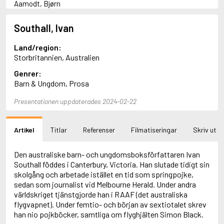
Aamodt, Bjørn
Abani, Christopher
Abbey, Kieran
Southall, Ivan
Abbot, Anthony
Abbott, John
Land/region:
Abbott, Megan
Storbritannien, Australien
Abdel-Fattah, Randa
Genrer:
Abdolah, Kader
Barn & Ungdom, Prosa
Abé, Kobo
Abedi, Isabel
Presentationen uppdaterades 2024-02-22
Abele, Inga
Abgarjan, Narine
Abish, Walter
Artikel
Titlar
Referenser
Filmatiseringar
Skriv ut
Aboulela, Leila
Abrahams, Peter (f. 1919)
Abrahams, Peter (f. 1947)
Den australiske barn- och ungdomsboksförfattaren Ivan
Abrahamson, Emmy
Southall föddes i Canterbury, Victoria. Han slutade tidigt sin
Abse, Dannie
skolgång och arbetade istället en tid som springpojke,
Abu-Jaber, Diana
sedan som journalist vid Melbourne Herald. Under andra
Abulhawa, Susan
världskriget tjänstgjorde han i RAAF (det australiska
Aburas, Lone
flygvapnet). Under femtio- och början av sextiotalet skrev
Achebe, Chinua
han nio pojkböcker, samtliga om flyghjälten Simon Black.
Achmatova, Anna