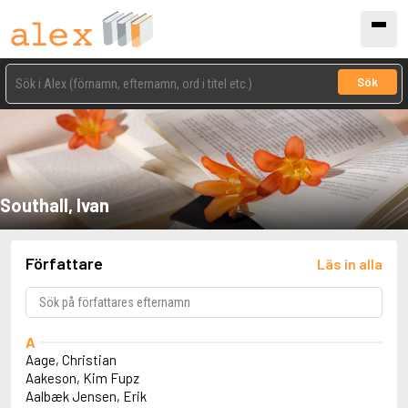
Sök
Southall, Ivan
Författare
Läs in alla
A
Aage, Christian
Aakeson, Kim Fupz
Aalbæk Jensen, Erik