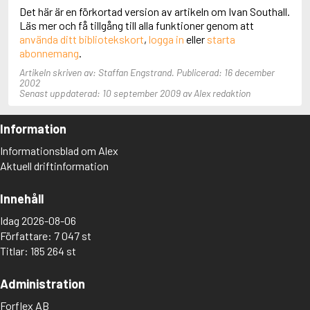
Det här är en förkortad version av artikeln om Ivan Southall.
Aciman, André
Läs mer och få tillgång till alla funktioner genom att
Ackebo, Lena
använda ditt bibliotekskort
,
logga in
eller
starta
Acker, Kathy
abonnemang
.
Ackroyd, Peter
Adam de la Halle
Artikeln skriven av: Staffan Engstrand. Publicerad: 16 december
Adamov, Arthur
2002
Senast uppdaterad: 10 september 2009 av Alex redaktion
Adams, Douglas
Adams, Herbert
Adams, Jane
Information
Adams, Richard
Informationsblad om Alex
Adbåge, Emma
Aktuell driftinformation
Adbåge, Lisen
Adelborg, Ottilia
Adichie, Chimamanda Ngozi
Innehåll
Adiga, Aravind
Idag 2026-08-06
Adler-Olsen, Jussi
Adlerbeth, Gudmund Jöran
Författare: 7 047 st
Adnan, Etel
Titlar: 185 264 st
Adolfsson, Eva
Adolfsson, Evert
Administration
Adolfsson, Gunnar
Adolfsson, Josefine
Forflex AB