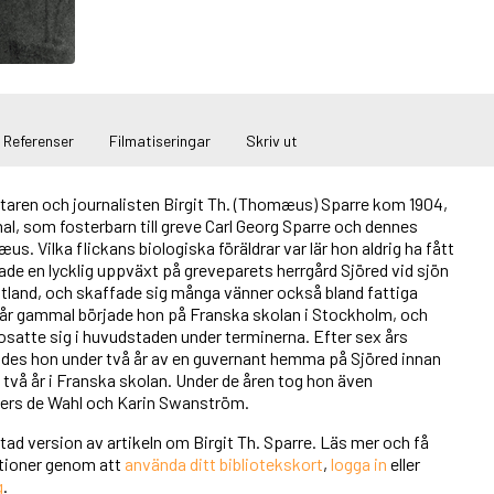
Referenser
Filmatiseringar
Skriv ut
taren och journalisten Birgit Th. (Thomæus) Sparre kom 1904,
, som fosterbarn till greve Carl Georg Sparre och dennes
s. Vilka flickans biologiska föräldrar var lär hon aldrig ha fått
de en lycklig uppväxt på greveparets herrgård Sjöred vid sjön
tland, och skaffade sig många vänner också bland fattiga
x år gammal började hon på Franska skolan i Stockholm, och
osatte sig i huvudstaden under terminerna. Efter sex års
des hon under två år av en guvernant hemma på Sjöred innan
e två år i Franska skolan. Under de åren tog hon även
nders de Wahl och Karin Swanström.
rtad version av artikeln om Birgit Th. Sparre. Läs mer och få
unktioner genom att
använda ditt bibliotekskort
,
logga in
eller
g
.