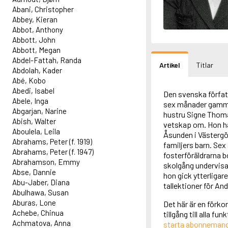
Abani, Christopher
Abbey, Kieran
Abbot, Anthony
Abbott, John
Abbott, Megan
Abdel-Fattah, Randa
Artikel
Titlar
Abdolah, Kader
Abé, Kobo
Abedi, Isabel
Den svenska förfat
Abele, Inga
sex månader gammal
Abgarjan, Narine
hustru Signe Thomæu
Abish, Walter
vetskap om. Hon ha
Aboulela, Leila
Åsunden i Västergö
Abrahams, Peter (f. 1919)
familjers barn. Se
Abrahams, Peter (f. 1947)
fosterföräldrarna b
Abrahamson, Emmy
skolgång undervisa
Abse, Dannie
hon gick ytterligar
Abu-Jaber, Diana
tallektioner för A
Abulhawa, Susan
Aburas, Lone
Det här är en förko
Achebe, Chinua
tillgång till alla f
Achmatova, Anna
starta abonneman