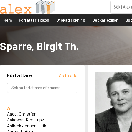
Hem
Författarlexikon
Utökad sökning
Deckarlexikon
Qui
Sparre, Birgit Th.
Författare
Läs in alla
A
Aage, Christian
Aakeson, Kim Fupz
Aalbæk Jensen, Erik
Aamodt, Bjørn