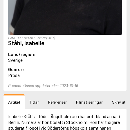
Aciman, André
Ackebo, Lena
Acker, Kathy
Ackroyd, Peter
Adam de la Halle
Adamov, Arthur
Foto: Ola Erikson / Forflex (2017)
Adams, Douglas
Ståhl, Isabelle
Adams, Herbert
Adams, Jane
Land/region:
Adams, Richard
Sverige
Adbåge, Emma
Genrer:
Adbåge, Lisen
Prosa
Adelborg, Ottilia
Adichie, Chimamanda Ngozi
Presentationen uppdaterades 2023-10-16
Adiga, Aravind
Adler-Olsen, Jussi
Adlerbeth, Gudmund Jöran
Artikel
Titlar
Referenser
Filmatiseringar
Skriv ut
Adnan, Etel
Adolfsson, Eva
Adolfsson, Evert
Isabelle Ståhl är född i Ängelholm och har bott bland annat i
Adolfsson, Gunnar
Berlin. Numera är hon bosatt i Stockholm. Hon har tidigare
Adolfsson, Josefine
studerat filosofi vid Södertörns högskola samt har en