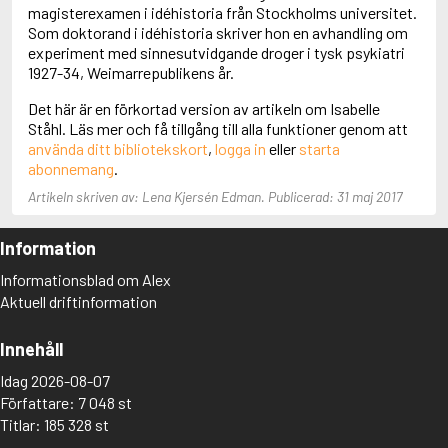
Adolfsson, Maria
magisterexamen i idéhistoria från Stockholms universitet.
Adolphsen, Peter
Som doktorand i idéhistoria skriver hon en avhandling om
experiment med sinnesutvidgande droger i tysk psykiatri
1927-34, Weimarrepublikens år.
Det här är en förkortad version av artikeln om Isabelle
Ståhl. Läs mer och få tillgång till alla funktioner genom att
använda ditt bibliotekskort
,
logga in
eller
starta
abonnemang
.
Artikeln skriven av: Lena Kjersén Edman. Publicerad: 31 maj 2017
Information
Informationsblad om Alex
Aktuell driftinformation
Innehåll
Idag 2026-08-07
Författare: 7 048 st
Titlar: 185 328 st