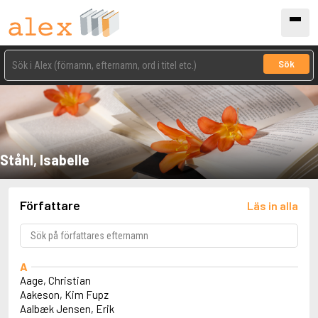
Sök
Ståhl, Isabelle
Författare
Läs in alla
A
Aage, Christian
Aakeson, Kim Fupz
Aalbæk Jensen, Erik