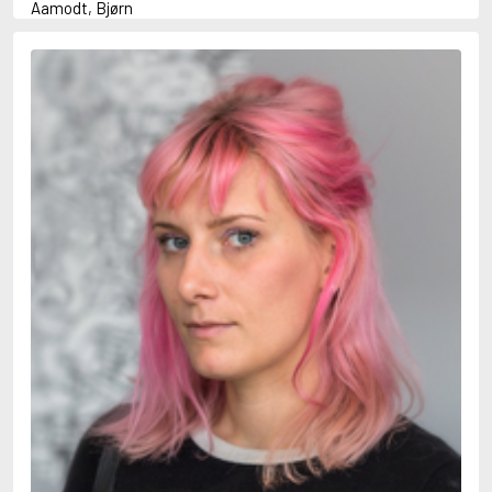
Aamodt, Bjørn
Abani, Christopher
Abbey, Kieran
Abbot, Anthony
Abbott, John
Abbott, Megan
Abdel-Fattah, Randa
Abdolah, Kader
Abé, Kobo
Abedi, Isabel
Abele, Inga
Abgarjan, Narine
Abish, Walter
Aboulela, Leila
Abrahams, Peter (f. 1919)
Abrahams, Peter (f. 1947)
Abrahamson, Emmy
Abse, Dannie
Abu-Jaber, Diana
Abulhawa, Susan
Aburas, Lone
Achebe, Chinua
Achmatova, Anna