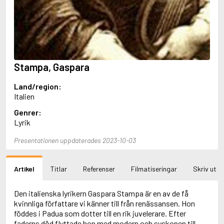
Aciman, André
Ackebo, Lena
Acker, Kathy
Ackroyd, Peter
Adam de la Halle
Adamov, Arthur
Stampa, Gaspara
Adams, Douglas
Adams, Herbert
Land/region:
Adams, Jane
Italien
Adams, Richard
Adbåge, Emma
Genrer:
Adbåge, Lisen
Lyrik
Adelborg, Ottilia
Adichie, Chimamanda Ngozi
Presentationen uppdaterades 2023-10-03
Adiga, Aravind
Adler-Olsen, Jussi
Artikel
Titlar
Referenser
Filmatiseringar
Skriv ut
Adlerbeth, Gudmund Jöran
Adnan, Etel
Adolfsson, Eva
Den italienska lyrikern Gaspara Stampa är en av de få
Adolfsson, Evert
kvinnliga författare vi känner till från renässansen. Hon
Adolfsson, Gunnar
föddes i Padua som dotter till en rik juvelerare. Efter
Adolfsson, Josefine
faderns död flyttade hon med modern och syskonen till