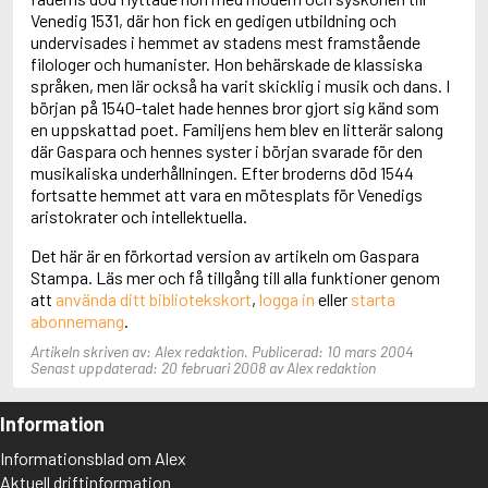
Adolfsson, Maria
Venedig 1531, där hon fick en gedigen utbildning och
Adolphsen, Peter
undervisades i hemmet av stadens mest framstående
filologer och humanister. Hon behärskade de klassiska
språken, men lär också ha varit skicklig i musik och dans. I
början på 1540-talet hade hennes bror gjort sig känd som
en uppskattad poet. Familjens hem blev en litterär salong
där Gaspara och hennes syster i början svarade för den
musikaliska underhållningen. Efter broderns död 1544
fortsatte hemmet att vara en mötesplats för Venedigs
aristokrater och intellektuella.
Det här är en förkortad version av artikeln om Gaspara
Stampa. Läs mer och få tillgång till alla funktioner genom
att
använda ditt bibliotekskort
,
logga in
eller
starta
abonnemang
.
Artikeln skriven av: Alex redaktion. Publicerad: 10 mars 2004
Senast uppdaterad: 20 februari 2008 av Alex redaktion
Information
Informationsblad om Alex
Aktuell driftinformation