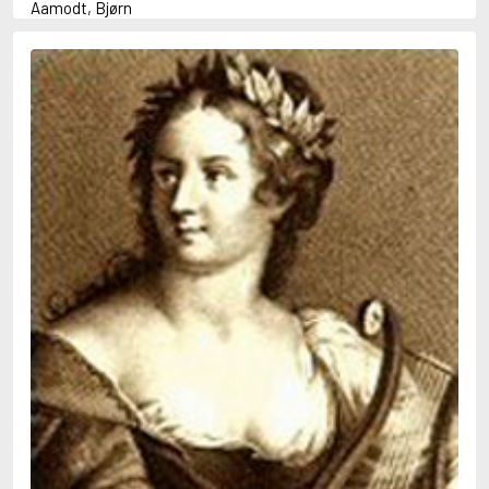
Aamodt, Bjørn
Abani, Christopher
Abbey, Kieran
Abbot, Anthony
Abbott, John
Abbott, Megan
Abdel-Fattah, Randa
Abdolah, Kader
Abé, Kobo
Abedi, Isabel
Abele, Inga
Abgarjan, Narine
Abish, Walter
Aboulela, Leila
Abrahams, Peter (f. 1919)
Abrahams, Peter (f. 1947)
Abrahamson, Emmy
Abse, Dannie
Abu-Jaber, Diana
Abulhawa, Susan
Aburas, Lone
Achebe, Chinua
Achmatova, Anna