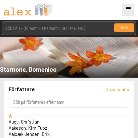
Sök
Starnone, Domenico
Författare
Läs in alla
A
Aage, Christian
Aakeson, Kim Fupz
Aalbæk Jensen, Erik