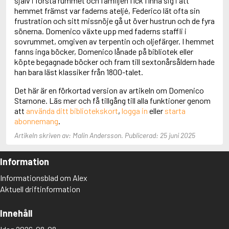
själv i första rummet och familjen fick finna sig i att
Aciman, André
hemmet främst var faderns ateljé, Federico lät ofta sin
Ackebo, Lena
frustration och sitt missnöje gå ut över hustrun och de fyra
Acker, Kathy
sönerna. Domenico växte upp med faderns staffli i
Ackroyd, Peter
sovrummet, omgiven av terpentin och oljefärger. I hemmet
Adam de la Halle
fanns inga böcker, Domenico lånade på bibliotek eller
Adamov, Arthur
köpte begagnade böcker och fram till sextonårsåldern hade
Adams, Douglas
han bara läst klassiker från 1800-talet.
Adams, Herbert
Det här är en förkortad version av artikeln om Domenico
Adams, Jane
Starnone. Läs mer och få tillgång till alla funktioner genom
Adams, Richard
att
använda ditt bibliotekskort
,
logga in
eller
starta
Adbåge, Emma
abonnemang
.
Adbåge, Lisen
Adelborg, Ottilia
Artikeln skriven av: Malin Andersson. Publicerad: 25 juni 2025
Adichie, Chimamanda Ngozi
Adiga, Aravind
Information
Adler-Olsen, Jussi
Adlerbeth, Gudmund Jöran
Informationsblad om Alex
Adnan, Etel
Aktuell driftinformation
Adolfsson, Eva
Adolfsson, Evert
Innehåll
Adolfsson, Gunnar
Adolfsson, Josefine