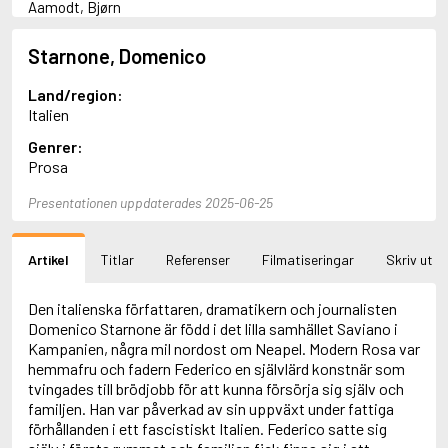
Aamodt, Bjørn
Abani, Christopher
Abbey, Kieran
Starnone, Domenico
Abbot, Anthony
Abbott, John
Land/region:
Abbott, Megan
Italien
Abdel-Fattah, Randa
Genrer:
Abdolah, Kader
Prosa
Abé, Kobo
Abedi, Isabel
Presentationen uppdaterades 2025-06-25
Abele, Inga
Abgarjan, Narine
Abish, Walter
Artikel
Titlar
Referenser
Filmatiseringar
Skriv ut
Aboulela, Leila
Abrahams, Peter (f. 1919)
Abrahams, Peter (f. 1947)
Den italienska författaren, dramatikern och journalisten
Abrahamson, Emmy
Domenico Starnone är född i det lilla samhället Saviano i
Abse, Dannie
Kampanien, några mil nordost om Neapel. Modern Rosa var
Abu-Jaber, Diana
hemmafru och fadern Federico en självlärd konstnär som
Abulhawa, Susan
tvingades till brödjobb för att kunna försörja sig själv och
Aburas, Lone
familjen. Han var påverkad av sin uppväxt under fattiga
Achebe, Chinua
förhållanden i ett fascistiskt Italien. Federico satte sig
Achmatova, Anna