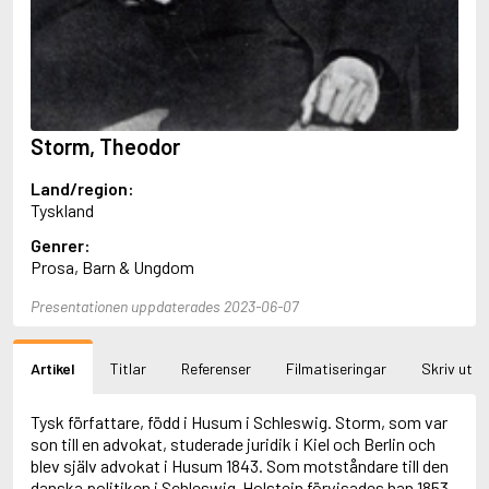
Aciman, André
Ackebo, Lena
Acker, Kathy
Ackroyd, Peter
Adam de la Halle
Adamov, Arthur
Storm, Theodor
Adams, Douglas
Adams, Herbert
Land/region:
Adams, Jane
Tyskland
Adams, Richard
Adbåge, Emma
Genrer:
Adbåge, Lisen
Prosa, Barn & Ungdom
Adelborg, Ottilia
Adichie, Chimamanda Ngozi
Presentationen uppdaterades 2023-06-07
Adiga, Aravind
Adler-Olsen, Jussi
Artikel
Titlar
Referenser
Filmatiseringar
Skriv ut
Adlerbeth, Gudmund Jöran
Adnan, Etel
Adolfsson, Eva
Tysk författare, född i Husum i Schleswig. Storm, som var
Adolfsson, Evert
son till en advokat, studerade juridik i Kiel och Berlin och
Adolfsson, Gunnar
blev själv advokat i Husum 1843. Som motståndare till den
Adolfsson, Josefine
danska politiken i Schleswig-Holstein förvisades han 1853