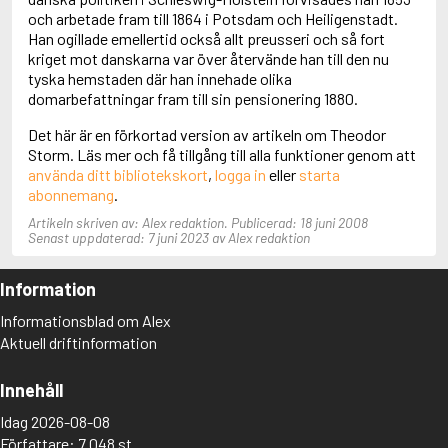
Adolfsson, Maria
och arbetade fram till 1864 i Potsdam och Heiligenstadt.
Adolphsen, Peter
Han ogillade emellertid också allt preusseri och så fort
kriget mot danskarna var över återvände han till den nu
tyska hemstaden där han innehade olika
domarbefattningar fram till sin pensionering 1880.
Det här är en förkortad version av artikeln om Theodor
Storm. Läs mer och få tillgång till alla funktioner genom att
använda ditt bibliotekskort
,
logga in
eller
starta
abonnemang
.
Artikeln skriven av: Alex redaktion. Publicerad: 18 juni 2008
Senast uppdaterad: 7 juni 2023 av Alex redaktion
Information
Informationsblad om Alex
Aktuell driftinformation
Innehåll
Idag 2026-08-08
Författare: 7 048 st