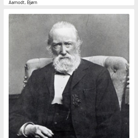
Aamodt, Bjørn
Abani, Christopher
Abbey, Kieran
Abbot, Anthony
Abbott, John
Abbott, Megan
Abdel-Fattah, Randa
Abdolah, Kader
Abé, Kobo
Abedi, Isabel
Abele, Inga
Abgarjan, Narine
Abish, Walter
Aboulela, Leila
Abrahams, Peter (f. 1919)
Abrahams, Peter (f. 1947)
Abrahamson, Emmy
Abse, Dannie
Abu-Jaber, Diana
Abulhawa, Susan
Aburas, Lone
Achebe, Chinua
Achmatova, Anna