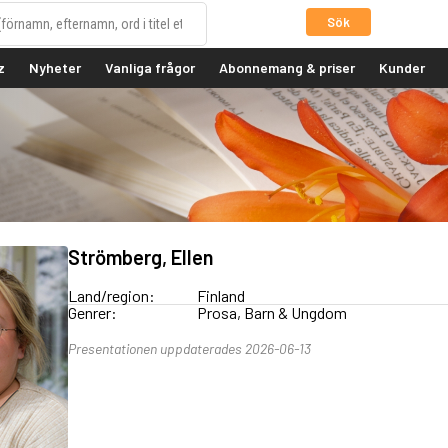
Sök
z
Nyheter
Vanliga frågor
Abonnemang & priser
Kunder
Strömberg, Ellen
Land/region:
Finland
Genrer:
Prosa, Barn & Ungdom
Presentationen uppdaterades 2026-06-13