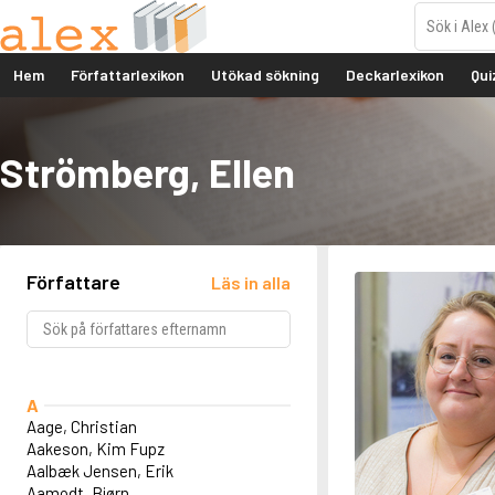
Hem
Författarlexikon
Utökad sökning
Deckarlexikon
Qui
Strömberg, Ellen
Författare
Läs in alla
A
Aage, Christian
Aakeson, Kim Fupz
Aalbæk Jensen, Erik
Aamodt, Bjørn