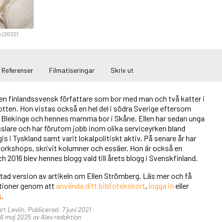
x (2022)
Referenser
Filmatiseringar
Skriv ut
 en finlandssvensk författare som bor med man och två katter i
tten. Hon vistas också en hel del i södra Sverige eftersom
 Blekinge och hennes mamma bor i Skåne. Ellen har sedan unga
slare och har förutom jobb inom olika serviceyrken bland
is i Tyskland samt varit lokalpolitiskt aktiv. På senare år har
rworkshops, skrivit kolumner och essäer. Hon är också en
h 2016 blev hennes blogg vald till årets blogg i Svenskfinland.
rtad version av artikeln om Ellen Strömberg. Läs mer och få
unktioner genom att
använda ditt bibliotekskort
,
logga in
eller
g
.
rt Levlin. Publicerad: 7 juni 2021
 maj 2025 av Alex redaktion