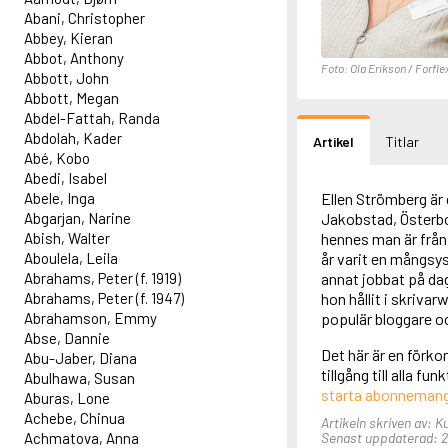
Abani, Christopher
Abbey, Kieran
Abbot, Anthony
Foto: Ola Erikson / Forfle
Abbott, John
Abbott, Megan
Abdel-Fattah, Randa
Abdolah, Kader
Artikel
Titlar
Abé, Kobo
Abedi, Isabel
Abele, Inga
Ellen Strömberg är
Abgarjan, Narine
Jakobstad, Österbo
Abish, Walter
hennes man är från
Aboulela, Leila
år varit en mångsys
Abrahams, Peter (f. 1919)
annat jobbat på dag
Abrahams, Peter (f. 1947)
hon hållit i skriva
Abrahamson, Emmy
populär bloggare oc
Abse, Dannie
Det här är en förko
Abu-Jaber, Diana
tillgång till alla f
Abulhawa, Susan
starta abonneman
Aburas, Lone
Achebe, Chinua
Artikeln skriven av: Ku
Achmatova, Anna
Senast uppdaterad: 26