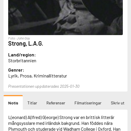
Aciman, André
Ackebo, Lena
Acker, Kathy
Ackroyd, Peter
Adam de la Halle
Adamov, Arthur
Foto: John Gay
Adams, Douglas
Strong, L.A.G.
Adams, Herbert
Adams, Jane
Land/region:
Adams, Richard
Storbritannien
Adbåge, Emma
Genrer:
Adbåge, Lisen
Lyrik, Prosa, Kriminallitteratur
Adelborg, Ottilia
Adichie, Chimamanda Ngozi
Presentationen uppdaterades 2025-01-30
Adiga, Aravind
Adler-Olsen, Jussi
Adlerbeth, Gudmund Jöran
Notis
Titlar
Referenser
Filmatiseringar
Skriv ut
Adnan, Etel
Adolfsson, Eva
Adolfsson, Evert
L(eonard) A(lfred) G(eorge) Strong var en brittisk litterär
Adolfsson, Gunnar
mångsysslare med irländsk bakgrund. Han föddes nära
Adolfsson, Josefine
Plymouth och studerade vid Wadham College i Oxford. Han