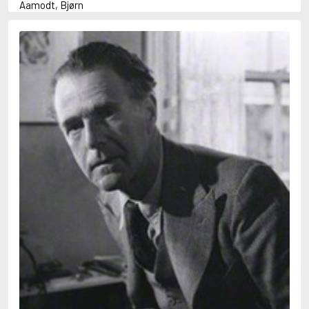
Aamodt, Bjørn
Abani, Christopher
Abbey, Kieran
Abbot, Anthony
Abbott, John
Abbott, Megan
Abdel-Fattah, Randa
Abdolah, Kader
Abé, Kobo
Abedi, Isabel
Abele, Inga
Abgarjan, Narine
Abish, Walter
Aboulela, Leila
Abrahams, Peter (f. 1919)
Abrahams, Peter (f. 1947)
Abrahamson, Emmy
Abse, Dannie
Abu-Jaber, Diana
Abulhawa, Susan
Aburas, Lone
Achebe, Chinua
Achmatova, Anna