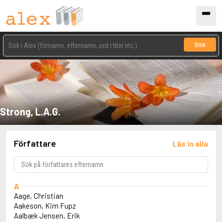
Sök
Strong, L.A.G.
Författare
Läs in alla
A
Aage, Christian
Aakeson, Kim Fupz
Aalbæk Jensen, Erik