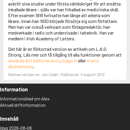
Adolfsson, Maria
avbröt sina studier under första världskriget för att ersätta
Adolphsen, Peter
inkallade lärare – själv var han frikallad av medicinska skäl.
Efter examen 1919 fortsatte han länge att arbeta som
lärare, innan han 1930 började försörja sig som författare.
Men han var också verksam som förlagsredaktör, han
medverkade i radio och undervisade i talteknik. Han var
medlem i Irish Academy of Letters.
Det här är en förkortad version av artikeln om L.A.G.
Strong. Läs mer och få tillgång till alla funktioner genom att
använda ditt bibliotekskort
,
logga in
eller
starta
abonnemang
.
Notisen skriven av: Jan Ceder. Publicerad: 4 augusti 2012
Information
Informationsblad om Alex
Aktuell driftinformation
Innehåll
Idag 2026-08-06