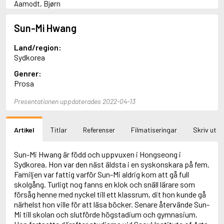
Aamodt, Bjørn
Abani, Christopher
Abbey, Kieran
Sun-Mi Hwang
Abbot, Anthony
Abbott, John
Land/region:
Abbott, Megan
Sydkorea
Abdel-Fattah, Randa
Genrer:
Abdolah, Kader
Prosa
Abé, Kobo
Abedi, Isabel
Presentationen uppdaterades 2022-04-13
Abele, Inga
Abgarjan, Narine
Abish, Walter
Artikel
Titlar
Referenser
Filmatiseringar
Skriv ut
Aboulela, Leila
Abrahams, Peter (f. 1919)
Abrahams, Peter (f. 1947)
Sun-Mi Hwang är född och uppvuxen i Hongseong i
Abrahamson, Emmy
Sydkorea. Hon var den näst äldsta i en syskonskara på fem.
Abse, Dannie
Familjen var fattig varför Sun-Mi aldrig kom att gå full
Abu-Jaber, Diana
skolgång. Turligt nog fanns en klok och snäll lärare som
Abulhawa, Susan
försåg henne med nyckel till ett klassrum, dit hon kunde gå
Aburas, Lone
närhelst hon ville för att läsa böcker. Senare återvände Sun-
Achebe, Chinua
Mi till skolan och slutförde högstadium och gymnasium.
Achmatova, Anna