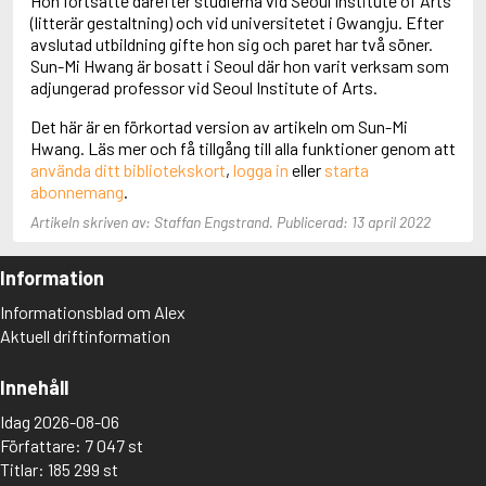
Hon fortsatte därefter studierna vid Seoul Institute of Arts
Aciman, André
(litterär gestaltning) och vid universitetet i Gwangju. Efter
Ackebo, Lena
avslutad utbildning gifte hon sig och paret har två söner.
Acker, Kathy
Sun-Mi Hwang är bosatt i Seoul där hon varit verksam som
Ackroyd, Peter
adjungerad professor vid Seoul Institute of Arts.
Adam de la Halle
Det här är en förkortad version av artikeln om Sun-Mi
Adamov, Arthur
Hwang. Läs mer och få tillgång till alla funktioner genom att
Adams, Douglas
använda ditt bibliotekskort
,
logga in
eller
starta
Adams, Herbert
abonnemang
.
Adams, Jane
Adams, Richard
Artikeln skriven av: Staffan Engstrand. Publicerad: 13 april 2022
Adbåge, Emma
Adbåge, Lisen
Information
Adelborg, Ottilia
Adichie, Chimamanda Ngozi
Informationsblad om Alex
Adiga, Aravind
Aktuell driftinformation
Adler-Olsen, Jussi
Adlerbeth, Gudmund Jöran
Innehåll
Adnan, Etel
Adolfsson, Eva
Idag 2026-08-06
Adolfsson, Evert
Författare: 7 047 st
Adolfsson, Gunnar
Titlar: 185 299 st
Adolfsson, Josefine