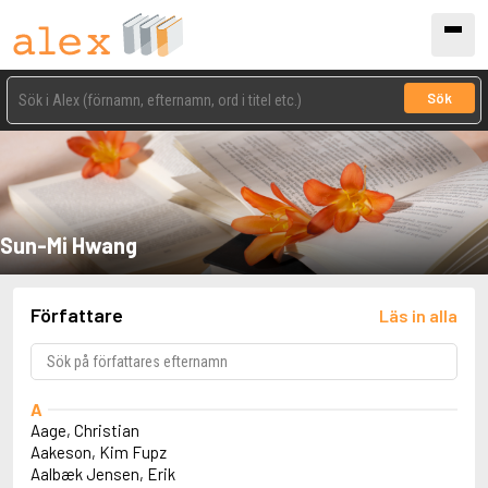
Sök
Sun-Mi Hwang
Författare
Läs in alla
A
Aage, Christian
Aakeson, Kim Fupz
Aalbæk Jensen, Erik