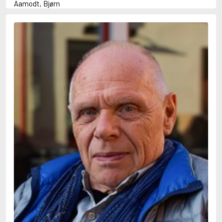
Aamodt, Bjørn
Abani, Christopher
Abbey, Kieran
Abbot, Anthony
Abbott, John
Abbott, Megan
Abdel-Fattah, Randa
Abdolah, Kader
Abé, Kobo
Abedi, Isabel
Abele, Inga
Abgarjan, Narine
Abish, Walter
Aboulela, Leila
Abrahams, Peter (f. 1919)
Abrahams, Peter (f. 1947)
Abrahamson, Emmy
Abse, Dannie
Abu-Jaber, Diana
Abulhawa, Susan
Aburas, Lone
Achebe, Chinua
Achmatova, Anna