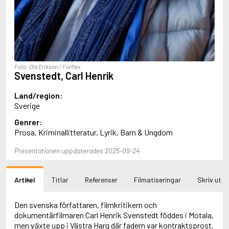
Aciman, André
Ackebo, Lena
Acker, Kathy
Ackroyd, Peter
Adam de la Halle
Adamov, Arthur
Foto: Ola Erikson / Forflex
Adams, Douglas
Svenstedt, Carl Henrik
Adams, Herbert
Adams, Jane
Land/region:
Adams, Richard
Sverige
Adbåge, Emma
Genrer:
Adbåge, Lisen
Prosa, Kriminallitteratur, Lyrik, Barn & Ungdom
Adelborg, Ottilia
Adichie, Chimamanda Ngozi
Presentationen uppdaterades 2025-09-24
Adiga, Aravind
Adler-Olsen, Jussi
Adlerbeth, Gudmund Jöran
Artikel
Titlar
Referenser
Filmatiseringar
Skriv ut
Adnan, Etel
Adolfsson, Eva
Adolfsson, Evert
Den svenska författaren, filmkritikern och
Adolfsson, Gunnar
dokumentärfilmaren Carl Henrik Svenstedt föddes i Motala,
Adolfsson, Josefine
men växte upp i Västra Harg där fadern var kontraktsprost.