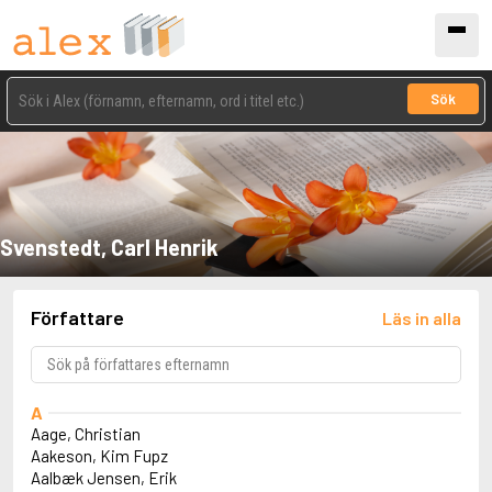
Sök
Svenstedt, Carl Henrik
Författare
Läs in alla
A
Aage, Christian
Aakeson, Kim Fupz
Aalbæk Jensen, Erik