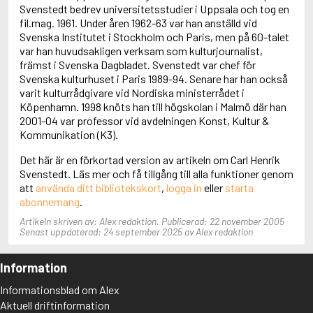
Adolfsson, Maria
Svenstedt bedrev universitetsstudier i Uppsala och tog en
Adolphsen, Peter
fil.mag. 1961. Under åren 1962-63 var han anställd vid
Svenska Institutet i Stockholm och Paris, men på 60-talet
var han huvudsakligen verksam som kulturjournalist,
främst i Svenska Dagbladet. Svenstedt var chef för
Svenska kulturhuset i Paris 1989-94. Senare har han också
varit kulturrådgivare vid Nordiska ministerrådet i
Köpenhamn. 1998 knöts han till högskolan i Malmö där han
2001-04 var professor vid avdelningen Konst, Kultur &
Kommunikation (K3).
Det här är en förkortad version av artikeln om Carl Henrik
Svenstedt. Läs mer och få tillgång till alla funktioner genom
att
använda ditt bibliotekskort
,
logga in
eller
starta
abonnemang
.
Artikeln skriven av: Alex redaktion. Publicerad: 22 november 2005
Senast uppdaterad: 24 september 2025 av Alex redaktion
Information
Informationsblad om Alex
Aktuell driftinformation