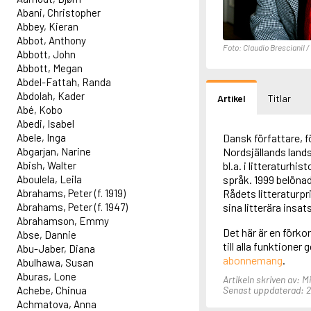
Abani, Christopher
Abbey, Kieran
Abbot, Anthony
Foto: Claudio BrescianiI /
Abbott, John
Abbott, Megan
Abdel-Fattah, Randa
Abdolah, Kader
Artikel
Titlar
Abé, Kobo
Abedi, Isabel
Abele, Inga
Dansk författare, 
Abgarjan, Narine
Nordsjällands land
Abish, Walter
bl.a. i litteraturhi
Aboulela, Leila
språk. 1999 belöna
Abrahams, Peter (f. 1919)
Rådets litteraturp
Abrahams, Peter (f. 1947)
sina litterära insats
Abrahamson, Emmy
Det här är en förko
Abse, Dannie
till alla funktioner
Abu-Jaber, Diana
abonnemang
.
Abulhawa, Susan
Aburas, Lone
Artikeln skriven av: 
Achebe, Chinua
Senast uppdaterad: 24
Achmatova, Anna