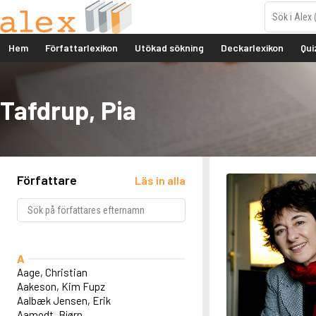
Hem
Författarlexikon
Utökad sökning
Deckarlexikon
Qui
Tafdrup, Pia
Författare
Läs in alla
A
Aage, Christian
Aakeson, Kim Fupz
Aalbæk Jensen, Erik
Aamodt, Bjørn