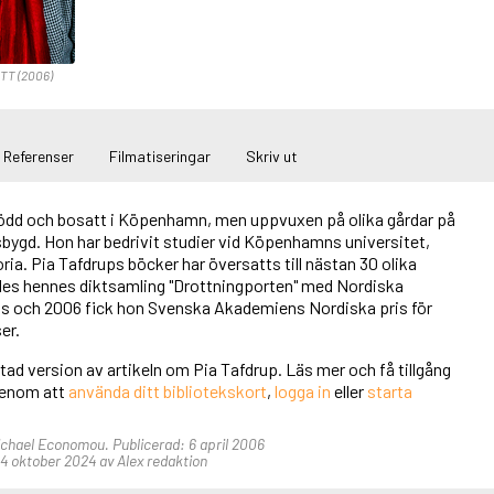
 TT (2006)
Referenser
Filmatiseringar
Skriv ut
född och bosatt i Köpenhamn, men uppvuxen på olika gårdar på
sbygd. Hon har bedrivit studier vid Köpenhamns universitet,
storia. Pia Tafdrups böcker har översatts till nästan 30 olika
des hennes diktsamling "Drottningporten" med Nordiska
ris och 2006 fick hon Svenska Akademiens Nordiska pris för
er.
rtad version av artikeln om Pia Tafdrup. Läs mer och få tillgång
 genom att
använda ditt bibliotekskort
,
logga in
eller
starta
Michael Economou. Publicerad: 6 april 2006
 oktober 2024 av Alex redaktion