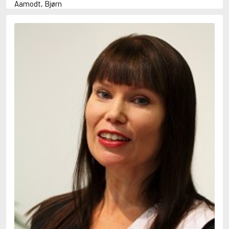
Aamodt, Bjørn
Abani, Christopher
Abbey, Kieran
Abbot, Anthony
Abbott, John
Abbott, Megan
Abdel-Fattah, Randa
Abdolah, Kader
Abé, Kobo
Abedi, Isabel
Abele, Inga
Abgarjan, Narine
Abish, Walter
Aboulela, Leila
Abrahams, Peter (f. 1919)
Abrahams, Peter (f. 1947)
Abrahamson, Emmy
Abse, Dannie
Abu-Jaber, Diana
Abulhawa, Susan
Aburas, Lone
Achebe, Chinua
Achmatova, Anna