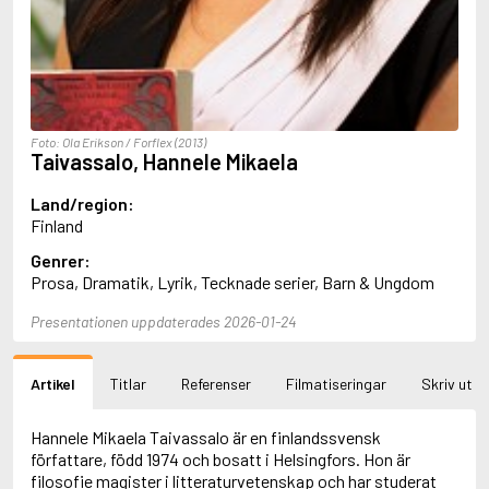
Aciman, André
Ackebo, Lena
Acker, Kathy
Ackroyd, Peter
Adam de la Halle
Adamov, Arthur
Foto: Ola Erikson / Forflex (2013)
Adams, Douglas
Taivassalo, Hannele Mikaela
Adams, Herbert
Adams, Jane
Land/region:
Adams, Richard
Finland
Adbåge, Emma
Genrer:
Adbåge, Lisen
Prosa, Dramatik, Lyrik, Tecknade serier, Barn & Ungdom
Adelborg, Ottilia
Adichie, Chimamanda Ngozi
Presentationen uppdaterades 2026-01-24
Adiga, Aravind
Adler-Olsen, Jussi
Adlerbeth, Gudmund Jöran
Artikel
Titlar
Referenser
Filmatiseringar
Skriv ut
Adnan, Etel
Adolfsson, Eva
Adolfsson, Evert
Hannele Mikaela Taivassalo är en finlandssvensk
Adolfsson, Gunnar
författare, född 1974 och bosatt i Helsingfors. Hon är
Adolfsson, Josefine
filosofie magister i litteraturvetenskap och har studerat