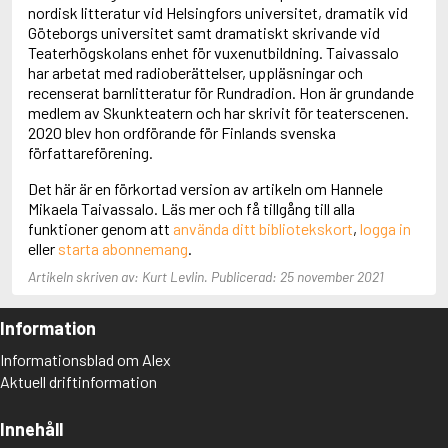
Adolfsson, Maria
nordisk litteratur vid Helsingfors universitet, dramatik vid
Adolphsen, Peter
Göteborgs universitet samt dramatiskt skrivande vid
Teaterhögskolans enhet för vuxenutbildning. Taivassalo
har arbetat med radioberättelser, uppläsningar och
recenserat barnlitteratur för Rundradion. Hon är grundande
medlem av Skunkteatern och har skrivit för teaterscenen.
2020 blev hon ordförande för Finlands svenska
författareförening.
Det här är en förkortad version av artikeln om Hannele
Mikaela Taivassalo. Läs mer och få tillgång till alla
funktioner genom att
använda ditt bibliotekskort
,
logga in
eller
starta abonnemang
.
Artikeln skriven av: Kurt Levlin. Publicerad: 25 november 2021
Information
Informationsblad om Alex
Aktuell driftinformation
Innehåll