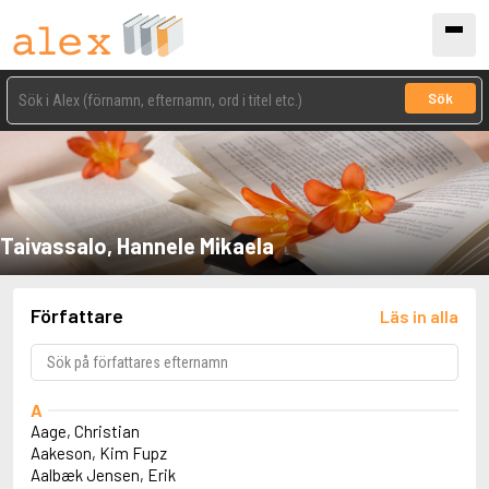
Sök
Taivassalo, Hannele Mikaela
Författare
Läs in alla
A
Aage, Christian
Aakeson, Kim Fupz
Aalbæk Jensen, Erik