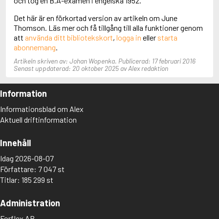
och tog en B.A-examen i engelska 1952.
Aciman, André
Det här är en förkortad version av artikeln om June
Ackebo, Lena
Thomson. Läs mer och få tillgång till alla funktioner genom
Acker, Kathy
att
använda ditt bibliotekskort
,
logga in
eller
starta
Ackroyd, Peter
abonnemang
.
Adam de la Halle
Adamov, Arthur
Artikeln skriven av: Johan Wopenka. Publicerad: 17 februari 2016
Adams, Douglas
Senast uppdaterad: 20 oktober 2025 av Alex redaktion
Adams, Herbert
Adams, Jane
Information
Adams, Richard
Adbåge, Emma
Informationsblad om Alex
Adbåge, Lisen
Aktuell driftinformation
Adelborg, Ottilia
Adichie, Chimamanda Ngozi
Innehåll
Adiga, Aravind
Adler-Olsen, Jussi
Idag 2026-08-07
Adlerbeth, Gudmund Jöran
Författare: 7 047 st
Adnan, Etel
Titlar: 185 299 st
Adolfsson, Eva
Adolfsson, Evert
Administration
Adolfsson, Gunnar
Adolfsson, Josefine
Forflex AB