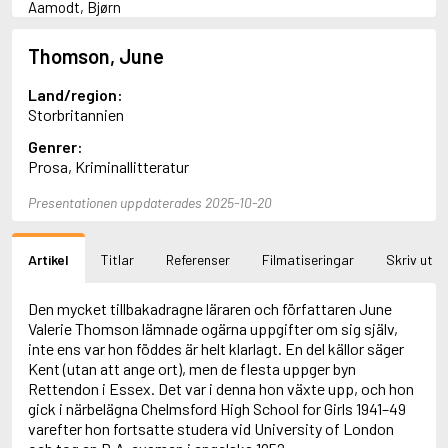
Aamodt, Bjørn
Abani, Christopher
Abbey, Kieran
Thomson, June
Abbot, Anthony
Abbott, John
Land/region:
Abbott, Megan
Storbritannien
Abdel-Fattah, Randa
Genrer:
Abdolah, Kader
Prosa, Kriminallitteratur
Abé, Kobo
Abedi, Isabel
Presentationen uppdaterades 2025-10-20
Abele, Inga
Abgarjan, Narine
Abish, Walter
Artikel
Titlar
Referenser
Filmatiseringar
Skriv ut
Aboulela, Leila
Abrahams, Peter (f. 1919)
Abrahams, Peter (f. 1947)
Den mycket tillbakadragne läraren och författaren June
Abrahamson, Emmy
Valerie Thomson lämnade ogärna uppgifter om sig själv,
Abse, Dannie
inte ens var hon föddes är helt klarlagt. En del källor säger
Abu-Jaber, Diana
Kent (utan att ange ort), men de flesta uppger byn
Abulhawa, Susan
Rettendon i Essex. Det var i denna hon växte upp, och hon
Aburas, Lone
gick i närbelägna Chelmsford High School for Girls 1941–49
Achebe, Chinua
varefter hon fortsatte studera vid University of London
Achmatova, Anna