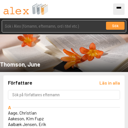
Sök
Thomson, June
Författare
Läs in alla
A
Aage, Christian
Aakeson, Kim Fupz
Aalbæk Jensen, Erik