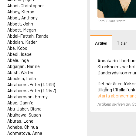
Abani, Christopher
Abbey, Kieran
Abbot, Anthony
Foto: Elvira Glänte
Abbott, John
Abbott, Megan
Abdel-Fattah, Randa
Abdolah, Kader
Artikel
Titlar
Abé, Kobo
Abedi, Isabel
Abele, Inga
Annakarin Thorburn
Abgarjan, Narine
Stockholm, har bott
Abish, Walter
Danderyds kommu
Aboulela, Leila
Det här är en förko
Abrahams, Peter (f. 1919)
tillgång till alla f
Abrahams, Peter (f. 1947)
starta abonneman
Abrahamson, Emmy
Abse, Dannie
Artikeln skriven av: S
Abu-Jaber, Diana
Abulhawa, Susan
Aburas, Lone
Achebe, Chinua
Achmatova, Anna