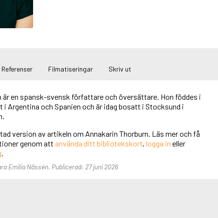
Referenser
Filmatiseringar
Skriv ut
 är en spansk-svensk författare och översättare. Hon föddes i
 i Argentina och Spanien och är idag bosatt i Stocksund i
n.
rtad version av artikeln om Annakarin Thorburn. Läs mer och få
unktioner genom att
använda ditt bibliotekskort
,
logga in
eller
g
.
ara Emilia Nässén. Publicerad: 27 juni 2026