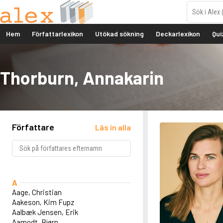
Hem
Författarlexikon
Utökad sökning
Deckarlexikon
Qui
Thorburn, Annakarin
Författare
Läs in alla
A
Aage, Christian
Aakeson, Kim Fupz
Aalbæk Jensen, Erik
Aamodt, Bjørn