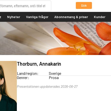
Sök
z
Nyheter
Vanliga frågor
Abonnemang & priser
Kunder
Thorburn, Annakarin
Land/region:
Sverige
Genrer:
Prosa
Presentationen uppdaterades 2026-06-27