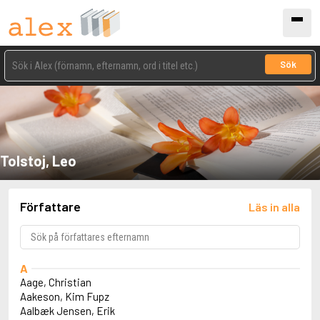
Sök
Tolstoj, Leo
Författare
Läs in alla
A
Aage, Christian
Aakeson, Kim Fupz
Aalbæk Jensen, Erik