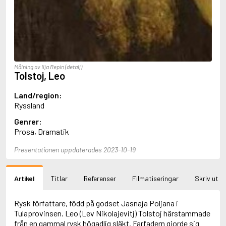
Aciman, André
Ackebo, Lena
Acker, Kathy
Ackroyd, Peter
Adam de la Halle
Adamov, Arthur
Målning av Ilja Repin (detalj)
Adams, Douglas
Tolstoj, Leo
Adams, Herbert
Adams, Jane
Land/region:
Adams, Richard
Ryssland
Adbåge, Emma
Adbåge, Lisen
Genrer:
Adelborg, Ottilia
Prosa, Dramatik
Adichie, Chimamanda Ngozi
Presentationen uppdaterades 2023-10-19
Adiga, Aravind
Adler-Olsen, Jussi
Adlerbeth, Gudmund Jöran
Artikel
Titlar
Referenser
Filmatiseringar
Skriv ut
Adnan, Etel
Adolfsson, Eva
Adolfsson, Evert
Rysk författare, född på godset Jasnaja Poljana i
Adolfsson, Gunnar
Tulaprovinsen. Leo (Lev Nikolajevitj) Tolstoj härstammade
Adolfsson, Josefine
från en gammal rysk högadlig släkt. Farfadern gjorde sig