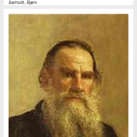
Aamodt, Bjørn
Abani, Christopher
Abbey, Kieran
Abbot, Anthony
Abbott, John
Abbott, Megan
Abdel-Fattah, Randa
Abdolah, Kader
Abé, Kobo
Abedi, Isabel
Abele, Inga
Abgarjan, Narine
Abish, Walter
Aboulela, Leila
Abrahams, Peter (f. 1919)
Abrahams, Peter (f. 1947)
Abrahamson, Emmy
Abse, Dannie
Abu-Jaber, Diana
Abulhawa, Susan
Aburas, Lone
Achebe, Chinua
Achmatova, Anna