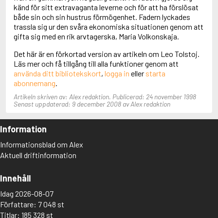
Adolfsson, Maria
känd för sitt extravaganta leverne och för att ha förslösat
Adolphsen, Peter
både sin och sin hustrus förmögenhet. Fadern lyckades
trassla sig ur den svåra ekonomiska situationen genom att
gifta sig med en rik arvtagerska, Maria Volkonskaja.
Det här är en förkortad version av artikeln om Leo Tolstoj.
Läs mer och få tillgång till alla funktioner genom att
använda ditt bibliotekskort
,
logga in
eller
starta
abonnemang
.
Artikeln skriven av: Alex redaktion. Publicerad: 24 november 1998
Senast uppdaterad: 9 december 2008 av Alex redaktion
Information
Informationsblad om Alex
Aktuell driftinformation
Innehåll
Idag 2026-08-07
Författare: 7 048 st
Titlar: 185 328 st