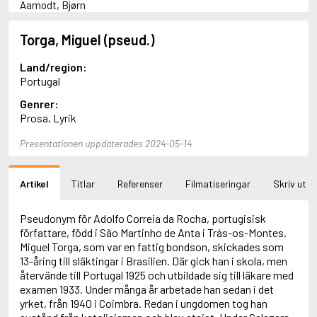
Aamodt, Bjørn
Abani, Christopher
Abbey, Kieran
Torga, Miguel (pseud.)
Abbot, Anthony
Abbott, John
Land/region:
Abbott, Megan
Portugal
Abdel-Fattah, Randa
Genrer:
Abdolah, Kader
Prosa, Lyrik
Abé, Kobo
Abedi, Isabel
Presentationen uppdaterades 2024-05-14
Abele, Inga
Abgarjan, Narine
Abish, Walter
Artikel
Titlar
Referenser
Filmatiseringar
Skriv ut
Aboulela, Leila
Abrahams, Peter (f. 1919)
Abrahams, Peter (f. 1947)
Pseudonym för Adolfo Correia da Rocha, portugisisk
Abrahamson, Emmy
författare, född i São Martinho de Anta i Trás-os-Montes.
Abse, Dannie
Miguel Torga, som var en fattig bondson, skickades som
Abu-Jaber, Diana
13-åring till släktingar i Brasilien. Där gick han i skola, men
Abulhawa, Susan
återvände till Portugal 1925 och utbildade sig till läkare med
Aburas, Lone
examen 1933. Under många år arbetade han sedan i det
Achebe, Chinua
yrket, från 1940 i Coimbra. Redan i ungdomen tog han
Achmatova, Anna