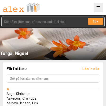
Sök
Torga, Miguel
Författare
Läs in alla
A
Aage, Christian
Aakeson, Kim Fupz
Aalbæk Jensen, Erik