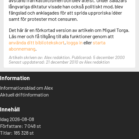
avstånd från katolicismen och blev ateist. Under Salazars
Aciman, André
långvariga diktatur visade han också politiskt mod, blev
Ackebo, Lena
fängslad och anklagades för att sprida upproriska idéer
Acker, Kathy
samt för protester mot censuren.
Ackroyd, Peter
Det här är en förkortad version av artikeln om Miguel Torga.
Adam de la Halle
Läs mer och få tillgång till alla funktioner genom att
Adamov, Arthur
använda ditt bibliotekskort
,
logga in
eller
starta
Adams, Douglas
abonnemang
.
Adams, Herbert
Adams, Jane
Artikeln skriven av: Alex redaktion. Publicerad: 5 december 2000
Adams, Richard
Senast uppdaterad: 21 december 2010 av Alex redaktion
Adbåge, Emma
Adbåge, Lisen
Information
Adelborg, Ottilia
Adichie, Chimamanda Ngozi
Informationsblad om Alex
Adiga, Aravind
Aktuell driftinformation
Adler-Olsen, Jussi
Adlerbeth, Gudmund Jöran
Innehåll
Adnan, Etel
Adolfsson, Eva
Idag 2026-08-08
Adolfsson, Evert
Författare: 7 048 st
Adolfsson, Gunnar
Titlar: 185 328 st
Adolfsson, Josefine